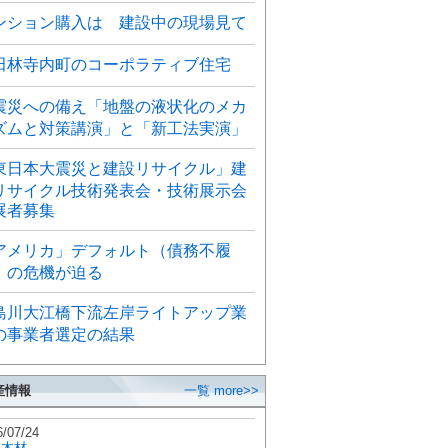
ンション購入は 建設中の現場見て
田林寺内町のコーポラティブ住宅
震災への備え「地盤の液状化のメカ
ズムと対策講演」と「新工法実演」
東日本大震災と建設リサイクル」建
リサイクル技術発表会・技術展示会
展者募集
アメリカ」デフォルト（債務不履
）の危機が迫る
島川大江橋下流左岸ライトアップ業
の事業者選定の結果
産情報
一覧 more>>
6/07/24
秋木材