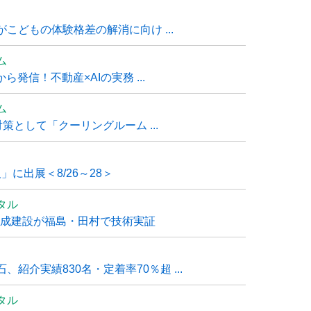
こどもの体験格差の解消に向け ...
ム
発信！不動産×AIの実務 ...
ム
策として「クーリングルーム ...
」に出展＜8/26～28＞
タル
大成建設が福島・田村で技術実証
紹介実績830名・定着率70％超 ...
タル