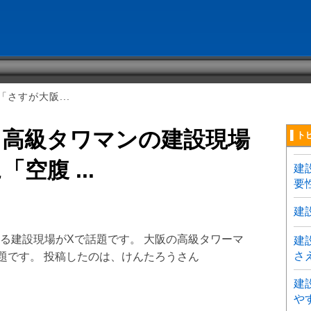
さすが大阪...
」高級タワマンの建設現場
▌ト
空腹 ...
建
要
建
る建設現場がXで話題です。 大阪の高級タワーマ
建
さ
題です。 投稿したのは、けんたろうさん
建
〕
や