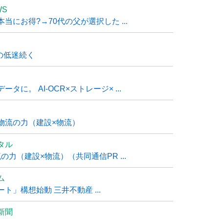
WS
にお得?→70代の父が選択した ...
の低迷続く
に。 AI-OCR×ストレージ× ...
物流の力（建設×物流）
タル
力（建設×物流）（共同通信PR ...
ム
」構想始動 三井不動産 ...
新聞