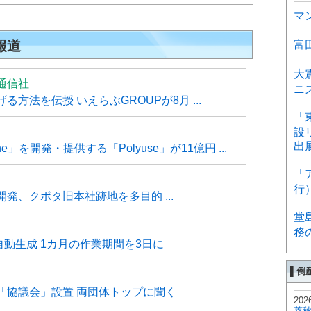
マ
報道
富
大
通信社
ニ
方法を伝授 いえらぶGROUPが8月 ...
「
設
出
e」を開発・提供する「Polyuse」が11億円 ...
「
行
発、クボタ旧本社跡地を多目的 ...
堂
務
自動生成 1カ月の作業期間を3日に
▌倒
「協議会」設置 両団体トップに聞く
202
菱