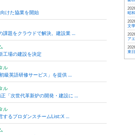
202
に向けた協業を開始
昭
202
文
課題をクラウドで解決。建設業 ...
202
ア
ム
202
東
新工場の建設を決定
タル
級英語研修サービス」を提供 ...
タル
「次世代革新炉の開発・建設に ...
タル
ロダンスチームList::X ...
ム