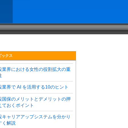
ピックス
設業界における女性の役割拡大の重
性
設業界で AI を活用する10のヒント
設国保のメリットとデメリットの押
えておくポイント
設キャリアアップシステムを分かり
すく解説