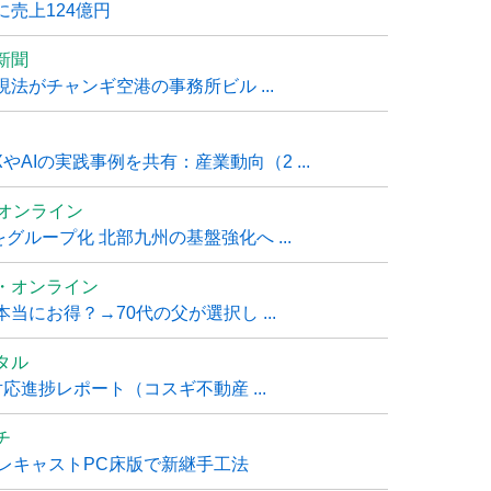
売上124億円
新聞
法がチャンギ空港の事務所ビル ...
AIの実践事例を共有：産業動向（2 ...
ムオンライン
グループ化 北部九州の基盤強化へ ...
・オンライン
にお得？→70代の父が選択し ...
タル
進捗レポート（コスギ不動産 ...
チ
レキャストPC床版で新継手工法