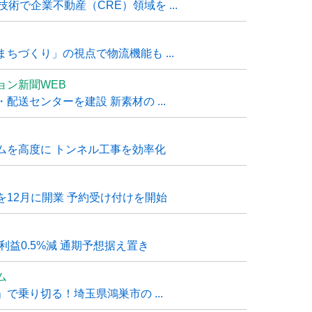
技術で企業不動産（CRE）領域を ...
ちづくり」の視点で物流機能も ...
ョン新聞WEB
送センターを建設 新素材の ...
ムを高度に トンネル工事を効率化
12月に開業 予約受け付けを開始
利益0.5%減 通期予想据え置き
ム
で乗り切る！埼玉県鴻巣市の ...