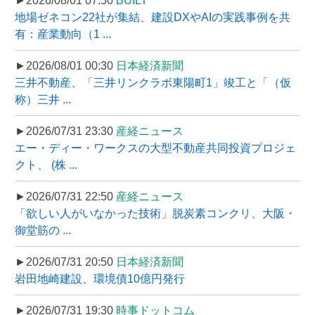
►2026/08/01 07:50
BUILT
地場ゼネコン22社が集結、建設DXやAIの実践事例を共
有：産業動向（1 ...
►2026/08/01 00:30
日本経済新聞
三井不動産、「三井リンクラボ東陽町1」竣工と「（仮
称）三井 ...
►2026/07/31 23:30
産経ニュース
エー・ディー・ワークスの大型不動産共同投資プロジェ
クト、 (株 ...
►2026/07/31 22:50
産経ニュース
「欲しい人がいなかった技術」脱炭素コンクリ、大阪・
御堂筋の ...
►2026/07/31 20:50
日本経済新聞
岩田地崎建設、環境債10億円発行
►2026/07/31 19:30
時事ドットコム