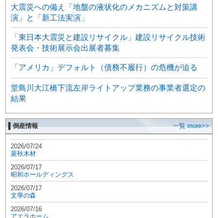
大震災への備え「地盤の液状化のメカニズムと対策講
演」と「新工法実演」
「東日本大震災と建設リサイクル」建設リサイクル技術
発表会・技術展示会出展者募集
「アメリカ」デフォルト（債務不履行）の危機が迫る
堂島川大江橋下流左岸ライトアップ業務の事業者選定の
結果
▌倒産情報
一覧 more>>
2026/07/24
菱秋木材
2026/07/17
昭和ホールディングス
2026/07/17
文學の森
2026/07/16
アエラホーム