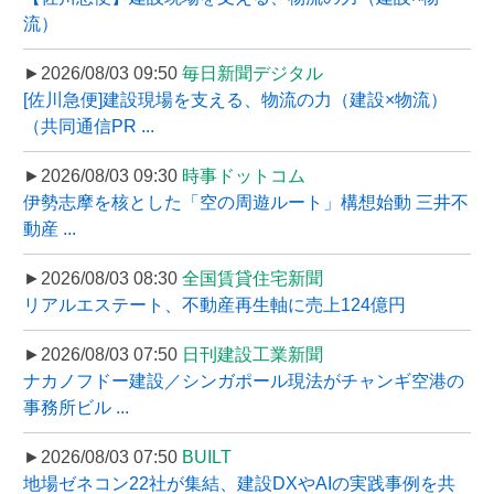
流）
►2026/08/03 09:50
毎日新聞デジタル
[佐川急便]建設現場を支える、物流の力（建設×物流）
（共同通信PR ...
►2026/08/03 09:30
時事ドットコム
伊勢志摩を核とした「空の周遊ルート」構想始動 三井不
動産 ...
►2026/08/03 08:30
全国賃貸住宅新聞
リアルエステート、不動産再生軸に売上124億円
►2026/08/03 07:50
日刊建設工業新聞
ナカノフドー建設／シンガポール現法がチャンギ空港の
事務所ビル ...
►2026/08/03 07:50
BUILT
地場ゼネコン22社が集結、建設DXやAIの実践事例を共