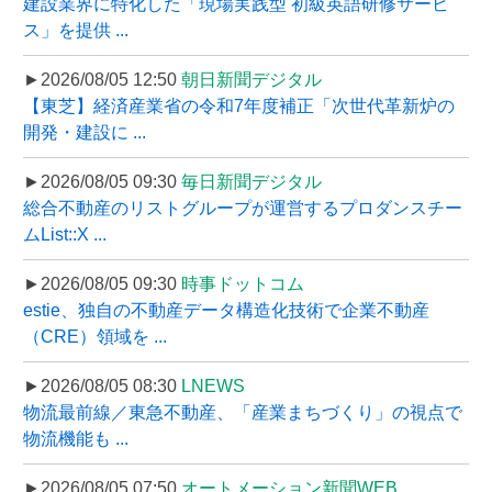
建設業界に特化した「現場実践型 初級英語研修サービ
ス」を提供 ...
►2026/08/05 12:50
朝日新聞デジタル
【東芝】経済産業省の令和7年度補正「次世代革新炉の
開発・建設に ...
►2026/08/05 09:30
毎日新聞デジタル
総合不動産のリストグループが運営するプロダンスチー
ムList::X ...
►2026/08/05 09:30
時事ドットコム
estie、独自の不動産データ構造化技術で企業不動産
（CRE）領域を ...
►2026/08/05 08:30
LNEWS
物流最前線／東急不動産、「産業まちづくり」の視点で
物流機能も ...
►2026/08/05 07:50
オートメーション新聞WEB