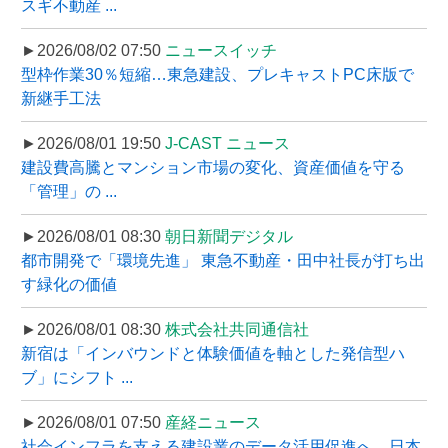
スギ不動産 ...
►2026/08/02 07:50
ニュースイッチ
型枠作業30％短縮…東急建設、プレキャストPC床版で
新継手工法
►2026/08/01 19:50
J-CAST ニュース
建設費高騰とマンション市場の変化、資産価値を守る
「管理」の ...
►2026/08/01 08:30
朝日新聞デジタル
都市開発で「環境先進」 東急不動産・田中社長が打ち出
す緑化の価値
►2026/08/01 08:30
株式会社共同通信社
新宿は「インバウンドと体験価値を軸とした発信型ハ
ブ」にシフト ...
►2026/08/01 07:50
産経ニュース
社会インフラを支える建設業のデータ活用促進へ、日本