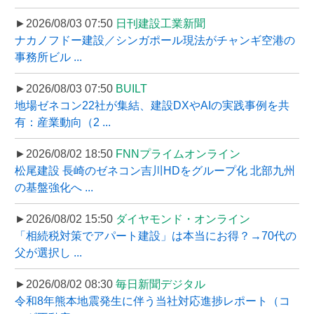
►2026/08/03 07:50
日刊建設工業新聞
ナカノフドー建設／シンガポール現法がチャンギ空港の
事務所ビル ...
►2026/08/03 07:50
BUILT
地場ゼネコン22社が集結、建設DXやAIの実践事例を共
有：産業動向（2 ...
►2026/08/02 18:50
FNNプライムオンライン
松尾建設 長崎のゼネコン吉川HDをグループ化 北部九州
の基盤強化へ ...
►2026/08/02 15:50
ダイヤモンド・オンライン
「相続税対策でアパート建設」は本当にお得？→70代の
父が選択し ...
►2026/08/02 08:30
毎日新聞デジタル
令和8年熊本地震発生に伴う当社対応進捗レポート（コ