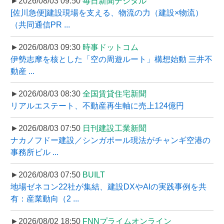
►2026/08/03 09:50
毎日新聞デジタル
[佐川急便]建設現場を支える、物流の力（建設×物流）
（共同通信PR ...
►2026/08/03 09:30
時事ドットコム
伊勢志摩を核とした「空の周遊ルート」構想始動 三井不
動産 ...
►2026/08/03 08:30
全国賃貸住宅新聞
リアルエステート、不動産再生軸に売上124億円
►2026/08/03 07:50
日刊建設工業新聞
ナカノフドー建設／シンガポール現法がチャンギ空港の
事務所ビル ...
►2026/08/03 07:50
BUILT
地場ゼネコン22社が集結、建設DXやAIの実践事例を共
有：産業動向（2 ...
►2026/08/02 18:50
FNNプライムオンライン