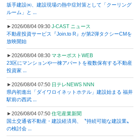
坂手建設㈱、建設現場の熱中症対策として「クーリング
ルーム」と ...
►2026/08/04 09:30
J-CAST ニュース
不動産投資サービス『Join.to R』が第2弾タクシーCMを
放映開始
►2026/08/04 08:30
マネーポストWEB
23区にマンションや一棟アパートを複数保有する不動産
投資家 ...
►2026/08/04 07:50
日テレNEWS NNN
県内初進出「ダイワロイネットホテル」建設始まる 福井
駅前の西武 ...
►2026/08/04 07:50
住宅産業新聞
国土交通省不動産・建設経済局、〝持続可能な建設業〟
の検討会 ...