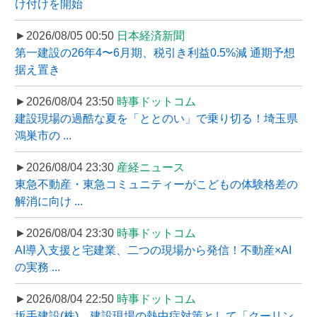
け付けを開始
►2026/08/05 00:50
日本経済新聞
第一建設の26年4〜6月期、税引き利益0.5%減 通期予想
据え置き
►2026/08/04 23:50
時事ドットコム
建設現場の過酷な夏を「ととのい」で乗り切る！埼玉県
鴻巣市の ...
►2026/08/04 23:30
産経ニュース
東急不動産・東急コミュニティーがこどもの体験格差の
解消に向け ...
►2026/08/04 23:30
時事ドットコム
AI導入支援と宅建業、二つの現場から発信！不動産×AI
の実務 ...
►2026/08/04 22:50
時事ドットコム
坂手建設(株)、建設現場の熱中症対策として「クーリン