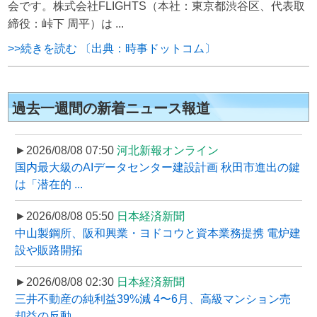
会です。株式会社FLIGHTS（本社：東京都渋谷区、代表取
締役：峠下 周平）は ...
>>続きを読む 〔出典：時事ドットコム〕
過去一週間の新着ニュース報道
►2026/08/08 07:50
河北新報オンライン
国内最大級のAIデータセンター建設計画 秋田市進出の鍵
は「潜在的 ...
►2026/08/08 05:50
日本経済新聞
中山製鋼所、阪和興業・ヨドコウと資本業務提携 電炉建
設や販路開拓
►2026/08/08 02:30
日本経済新聞
三井不動産の純利益39%減 4〜6月、高級マンション売
却益の反動