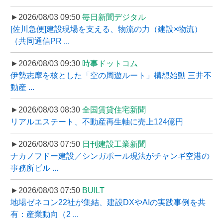
►2026/08/03 09:50
毎日新聞デジタル
[佐川急便]建設現場を支える、物流の力（建設×物流）
（共同通信PR ...
►2026/08/03 09:30
時事ドットコム
伊勢志摩を核とした「空の周遊ルート」構想始動 三井不
動産 ...
►2026/08/03 08:30
全国賃貸住宅新聞
リアルエステート、不動産再生軸に売上124億円
►2026/08/03 07:50
日刊建設工業新聞
ナカノフドー建設／シンガポール現法がチャンギ空港の
事務所ビル ...
►2026/08/03 07:50
BUILT
地場ゼネコン22社が集結、建設DXやAIの実践事例を共
有：産業動向（2 ...