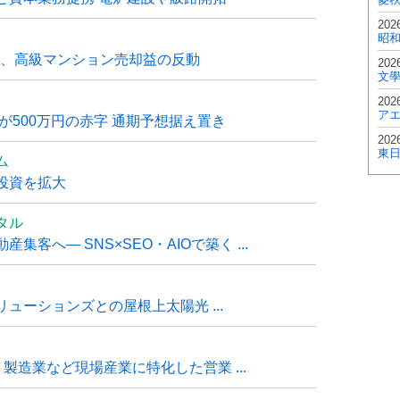
202
昭
6月、高級マンション売却益の反動
202
文
202
ア
が500万円の赤字 通期予想据え置き
202
東
ム
投資を拡大
タル
客へ― SNS×SEO・AIOで築く ...
ューションズとの屋根上太陽光 ...
・製造業など現場産業に特化した営業 ...