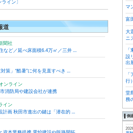
ンライン〕
マ
富
報道
大
ニ
新聞社
「
ど／延べ床面積6.4万㎡／三井 ...
設
出
策」“酷暑”に何を見直すべき ...
「
行
ムオンライン
覇市消防局や建設会社が連携
堂
務
ライン
計画 秋田市進出の鍵は「潜在的 ...
▌倒
202
と資本業務提携 電炉建設や販路開拓
菱