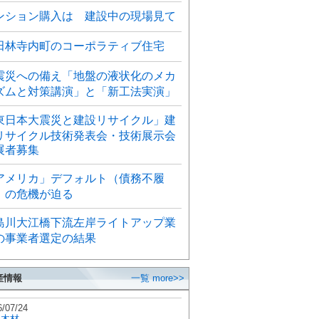
ンション購入は 建設中の現場見て
田林寺内町のコーポラティブ住宅
震災への備え「地盤の液状化のメカ
ズムと対策講演」と「新工法実演」
東日本大震災と建設リサイクル」建
リサイクル技術発表会・技術展示会
展者募集
アメリカ」デフォルト（債務不履
）の危機が迫る
島川大江橋下流左岸ライトアップ業
の事業者選定の結果
産情報
一覧 more>>
6/07/24
秋木材