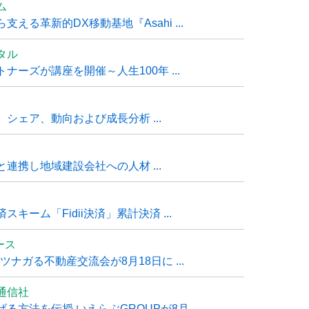
ム
る革新的DX移動基地『Asahi ...
タル
ーズが講座を開催～人生100年 ...
シェア、動向および成長分析 ...
連携し地域建設会社への人材 ...
ーム「Fidii決済」累計決済 ...
ュース
ナガる不動産交流会が8月18日に ...
通信社
方法を伝授 いえらぶGROUPが8月 ...