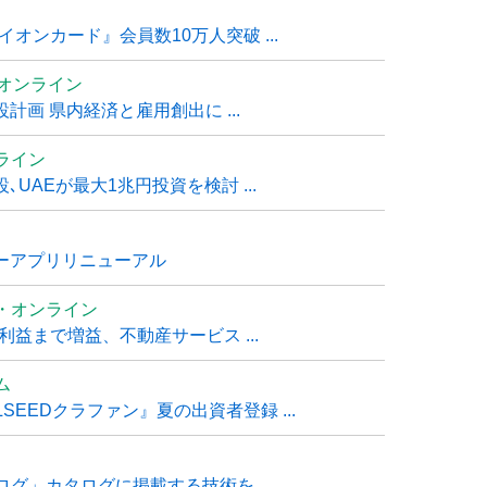
オンカード』会員数10万人突破 ...
ムオンライン
計画 県内経済と雇用創出に ...
ライン
UAEが最大1兆円投資を検討 ...
ナーアプリリニューアル
・オンライン
利益まで増益、不動産サービス ...
ム
EEDクラファン』夏の出資者登録 ...
グ」カタログに掲載する技術を ...