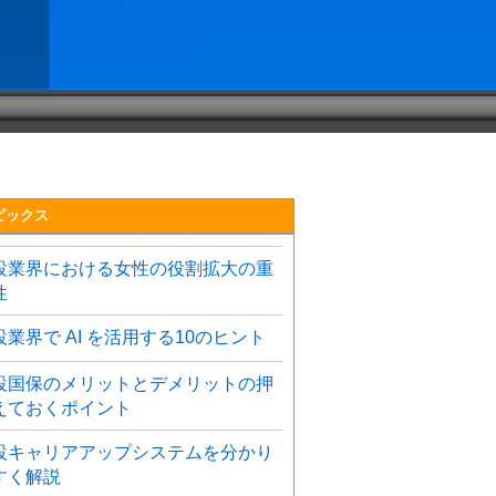
ピックス
設業界における女性の役割拡大の重
性
設業界で AI を活用する10のヒント
設国保のメリットとデメリットの押
えておくポイント
設キャリアアップシステムを分かり
すく解説