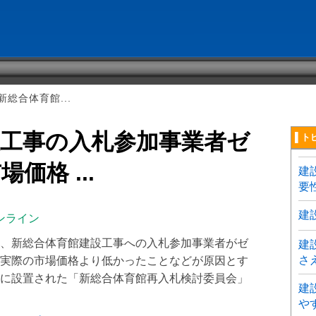
総合体育館...
設工事の入札参加事業者ゼ
▌ト
価格 ...
建
要
建
ンライン
、新総合体育館建設工事への入札参加事業者がゼ
建
さ
実際の市場価格より低かったことなどが原因とす
に設置された「新総合体育館再入札検討委員会」
建
や