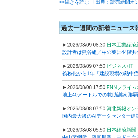
>>続きを読む 〔出典：読売新聞オ
過去一週間の新着ニュース
►2026/08/09 08:30
日本工業経済
設計者は熊谷組／柏の葉に44階共住な
►2026/08/09 07:50
ビジネス+IT
義務化から1年「建設現場の熱中症対
►2026/08/08 17:50
FNNプライ
地上40メートルでの救助訓練 那
►2026/08/08 07:50
河北新報オン
国内最大級のAIデータセンター建設
►2026/08/08 05:50
日本経済新聞
中山製鋼所、阪和興業・ヨドコウ