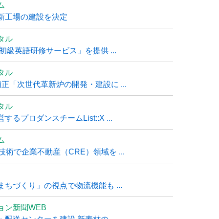
ム
新工場の建設を決定
タル
級英語研修サービス」を提供 ...
タル
「次世代革新炉の開発・建設に ...
タル
ロダンスチームList::X ...
ム
技術で企業不動産（CRE）領域を ...
ちづくり」の視点で物流機能も ...
ョン新聞WEB