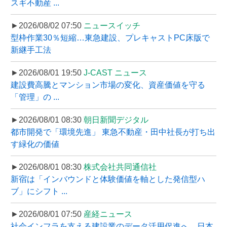
スギ不動産 ...
►2026/08/02 07:50
ニュースイッチ
型枠作業30％短縮…東急建設、プレキャストPC床版で
新継手工法
►2026/08/01 19:50
J-CAST ニュース
建設費高騰とマンション市場の変化、資産価値を守る
「管理」の ...
►2026/08/01 08:30
朝日新聞デジタル
都市開発で「環境先進」 東急不動産・田中社長が打ち出
す緑化の価値
►2026/08/01 08:30
株式会社共同通信社
新宿は「インバウンドと体験価値を軸とした発信型ハ
ブ」にシフト ...
►2026/08/01 07:50
産経ニュース
社会インフラを支える建設業のデータ活用促進へ、日本