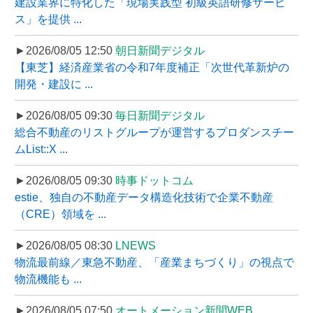
建設業界に特化した「現場実践型 初級英語研修サービ
ス」を提供 ...
►2026/08/05 12:50
朝日新聞デジタル
【東芝】経済産業省の令和7年度補正「次世代革新炉の
開発・建設に ...
►2026/08/05 09:30
毎日新聞デジタル
総合不動産のリストグループが運営するプロダンスチー
ムList::X ...
►2026/08/05 09:30
時事ドットコム
estie、独自の不動産データ構造化技術で企業不動産
（CRE）領域を ...
►2026/08/05 08:30
LNEWS
物流最前線／東急不動産、「産業まちづくり」の視点で
物流機能も ...
►2026/08/05 07:50
オートメーション新聞WEB