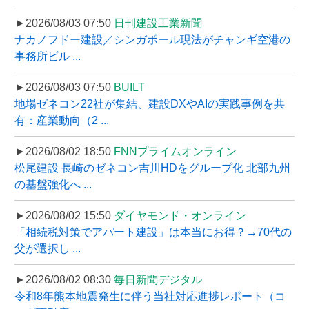
►2026/08/03 07:50
日刊建設工業新聞
ナカノフドー建設／シンガポール現法がチャンギ空港の
事務所ビル ...
►2026/08/03 07:50
BUILT
地場ゼネコン22社が集結、建設DXやAIの実践事例を共
有：産業動向（2 ...
►2026/08/02 18:50
FNNプライムオンライン
松尾建設 長崎のゼネコン吉川HDをグループ化 北部九州
の基盤強化へ ...
►2026/08/02 15:50
ダイヤモンド・オンライン
「相続税対策でアパート建設」は本当にお得？→70代の
父が選択し ...
►2026/08/02 08:30
毎日新聞デジタル
令和8年熊本地震発生に伴う当社対応進捗レポート（コ