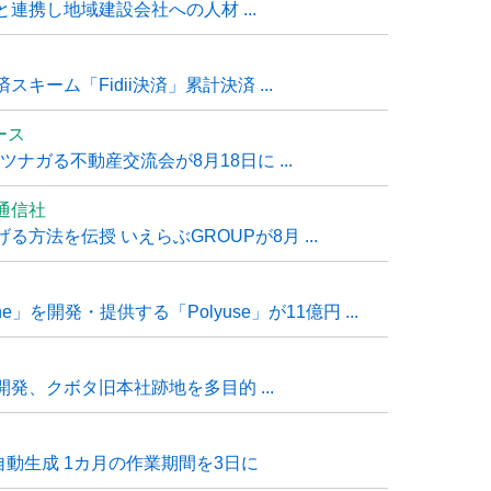
連携し地域建設会社への人材 ...
ーム「Fidii決済」累計決済 ...
ュース
ナガる不動産交流会が8月18日に ...
通信社
方法を伝授 いえらぶGROUPが8月 ...
e」を開発・提供する「Polyuse」が11億円 ...
発、クボタ旧本社跡地を多目的 ...
自動生成 1カ月の作業期間を3日に