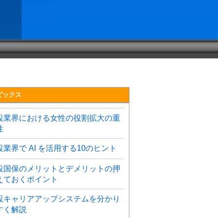
ピックス
設業界における女性の役割拡大の重
性
設業界で AI を活用する10のヒント
設国保のメリットとデメリットの押
えておくポイント
設キャリアアップシステムを分かり
すく解説