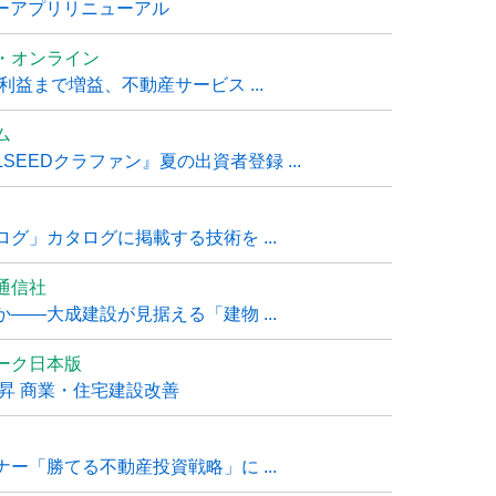
ナーアプリリニューアル
・オンライン
利益まで増益、不動産サービス ...
ム
EEDクラファン』夏の出資者登録 ...
グ」カタログに掲載する技術を ...
通信社
――大成建設が見据える「建物 ...
ーク日本版
上昇 商業・住宅建設改善
ー「勝てる不動産投資戦略」に ...