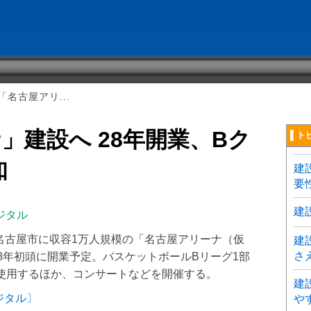
名古屋アリ...
」建設へ 28年開業、Bク
▌ト
知
建
要
建
ジタル
、名古屋市に収容1万人規模の「名古屋アリーナ（仮
建
さ
8年初頭に開業予定。バスケットボールBリーグ1部
て使用するほか、コンサートなどを開催する。
建
ジタル〕
や