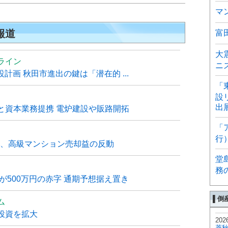
マ
報道
富
大
ライン
ニ
計画 秋田市進出の鍵は「潜在的 ...
「
設
出
と資本業務提携 電炉建設や販路開拓
「
行
6月、高級マンション売却益の反動
堂
務
が500万円の赤字 通期予想据え置き
▌倒
ム
投資を拡大
202
菱