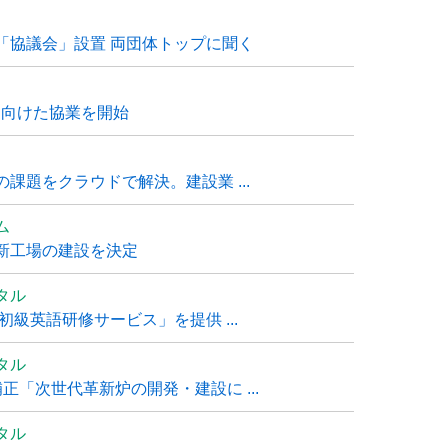
「協議会」設置 両団体トップに聞く
に向けた協業を開始
課題をクラウドで解決。建設業 ...
ム
新工場の建設を決定
タル
級英語研修サービス」を提供 ...
タル
「次世代革新炉の開発・建設に ...
タル