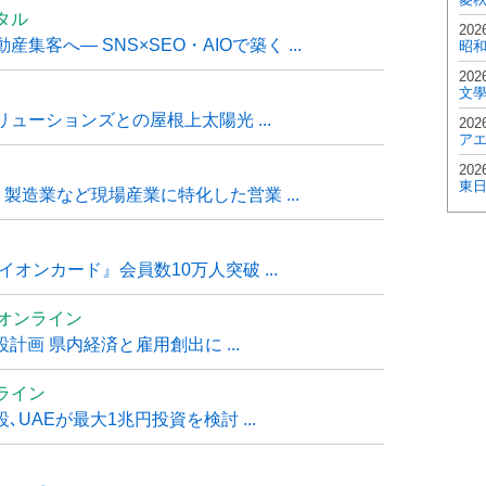
タル
202
客へ― SNS×SEO・AIOで築く ...
昭
202
文
ューションズとの屋根上太陽光 ...
202
ア
202
東
・製造業など現場産業に特化した営業 ...
オンカード』会員数10万人突破 ...
ムオンライン
計画 県内経済と雇用創出に ...
ライン
UAEが最大1兆円投資を検討 ...