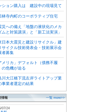
ンション購入は 建設中の現場見て
田林寺内町のコーポラティブ住宅
震災への備え「地盤の液状化のメカ
ズムと対策講演」と「新工法実演」
東日本大震災と建設リサイクル」建
リサイクル技術発表会・技術展示会
展者募集
アメリカ」デフォルト（債務不履
）の危機が迫る
島川大江橋下流左岸ライトアップ業
の事業者選定の結果
産情報
一覧 more>>
6/07/24
秋木材