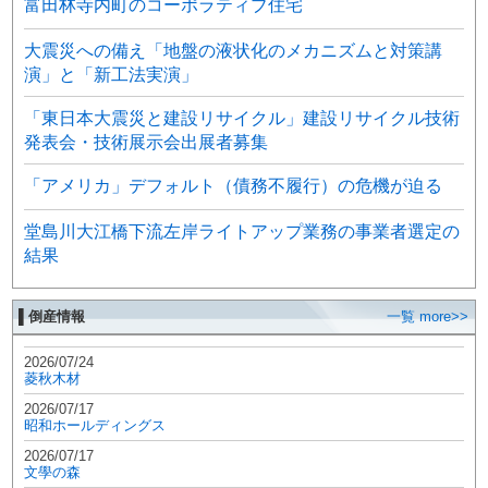
富田林寺内町のコーポラティブ住宅
大震災への備え「地盤の液状化のメカニズムと対策講
演」と「新工法実演」
「東日本大震災と建設リサイクル」建設リサイクル技術
発表会・技術展示会出展者募集
「アメリカ」デフォルト（債務不履行）の危機が迫る
堂島川大江橋下流左岸ライトアップ業務の事業者選定の
結果
▌倒産情報
一覧 more>>
2026/07/24
菱秋木材
2026/07/17
昭和ホールディングス
2026/07/17
文學の森