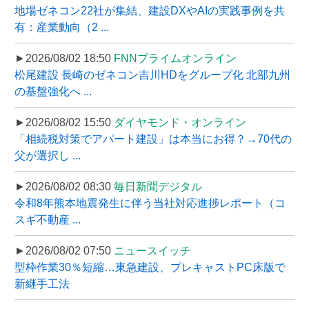
地場ゼネコン22社が集結、建設DXやAIの実践事例を共
有：産業動向（2 ...
►2026/08/02 18:50
FNNプライムオンライン
松尾建設 長崎のゼネコン吉川HDをグループ化 北部九州
の基盤強化へ ...
►2026/08/02 15:50
ダイヤモンド・オンライン
「相続税対策でアパート建設」は本当にお得？→70代の
父が選択し ...
►2026/08/02 08:30
毎日新聞デジタル
令和8年熊本地震発生に伴う当社対応進捗レポート（コ
スギ不動産 ...
►2026/08/02 07:50
ニュースイッチ
型枠作業30％短縮…東急建設、プレキャストPC床版で
新継手工法