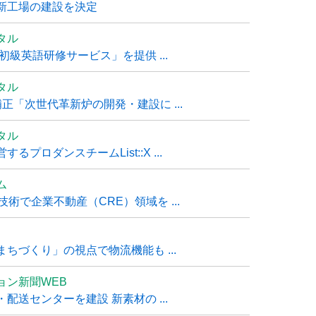
新工場の建設を決定
タル
級英語研修サービス」を提供 ...
タル
「次世代革新炉の開発・建設に ...
タル
ロダンスチームList::X ...
ム
技術で企業不動産（CRE）領域を ...
ちづくり」の視点で物流機能も ...
ョン新聞WEB
送センターを建設 新素材の ...