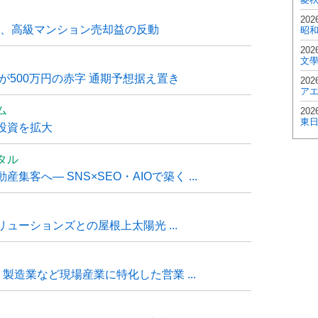
202
6月、高級マンション売却益の反動
昭
202
文
が500万円の赤字 通期予想据え置き
202
ア
ム
202
東
投資を拡大
タル
客へ― SNS×SEO・AIOで築く ...
ューションズとの屋根上太陽光 ...
・製造業など現場産業に特化した営業 ...