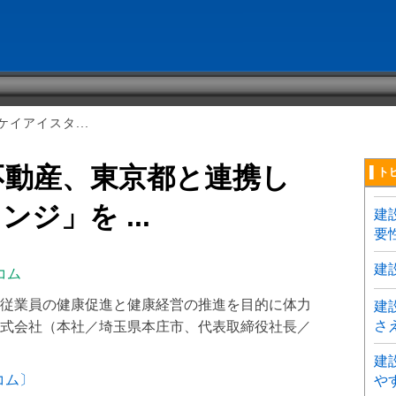
イアイスタ...
不動産、東京都と連携し
▌ト
ジ」を ...
建
要
建
コム
従業員の健康促進と健康経営の推進を目的に体力
建
さ
式会社（本社／埼玉県本庄市、代表取締役社長／
建
コム〕
や