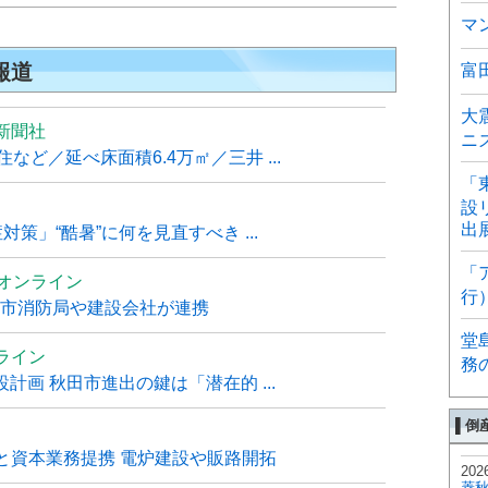
マ
報道
富
大
新聞社
ニ
ど／延べ床面積6.4万㎡／三井 ...
「
設
出
策」“酷暑”に何を見直すべき ...
「
ムオンライン
行
覇市消防局や建設会社が連携
堂
ライン
務
計画 秋田市進出の鍵は「潜在的 ...
▌倒
と資本業務提携 電炉建設や販路開拓
202
菱