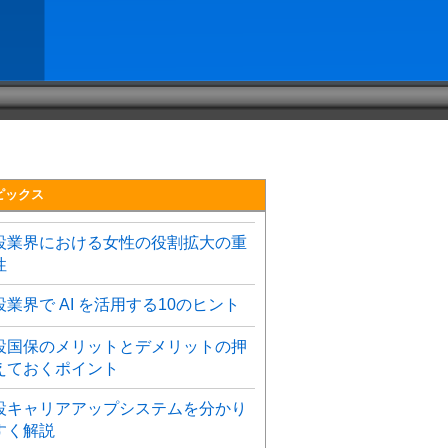
ピックス
設業界における女性の役割拡大の重
性
設業界で AI を活用する10のヒント
設国保のメリットとデメリットの押
えておくポイント
設キャリアアップシステムを分かり
すく解説