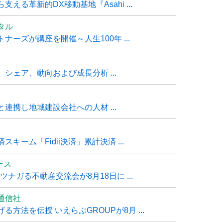
る革新的DX移動基地『Asahi ...
タル
ーズが講座を開催～人生100年 ...
シェア、動向および成長分析 ...
連携し地域建設会社への人材 ...
ーム「Fidii決済」累計決済 ...
ュース
ナガる不動産交流会が8月18日に ...
通信社
方法を伝授 いえらぶGROUPが8月 ...