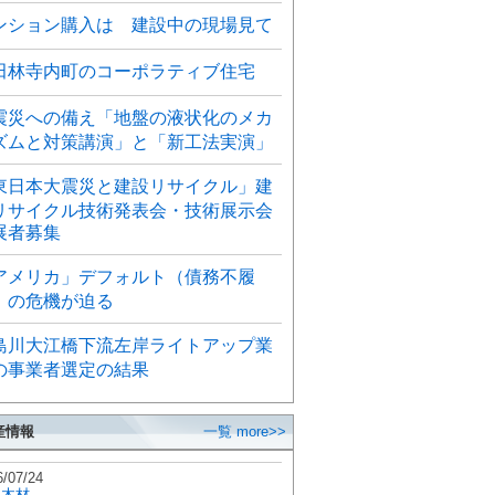
ンション購入は 建設中の現場見て
田林寺内町のコーポラティブ住宅
震災への備え「地盤の液状化のメカ
ズムと対策講演」と「新工法実演」
東日本大震災と建設リサイクル」建
リサイクル技術発表会・技術展示会
展者募集
アメリカ」デフォルト（債務不履
）の危機が迫る
島川大江橋下流左岸ライトアップ業
の事業者選定の結果
産情報
一覧 more>>
6/07/24
秋木材