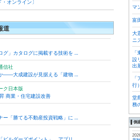
ド・オンライン〕
マ
富
報道
大
ニ
「
グ」カタログに掲載する技術を ...
設
出
通信社
――大成建設が見据える「建物 ...
「
行
ーク日本版
上昇 商業・住宅建設改善
堂
務
ー「勝てる不動産投資戦略」に ...
▌倒
202
ビルダーズポイント」、アプリ ...
菱