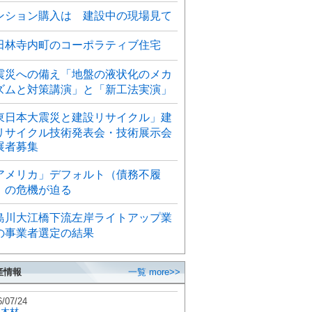
ンション購入は 建設中の現場見て
田林寺内町のコーポラティブ住宅
震災への備え「地盤の液状化のメカ
ズムと対策講演」と「新工法実演」
東日本大震災と建設リサイクル」建
リサイクル技術発表会・技術展示会
展者募集
アメリカ」デフォルト（債務不履
）の危機が迫る
島川大江橋下流左岸ライトアップ業
の事業者選定の結果
産情報
一覧 more>>
6/07/24
秋木材