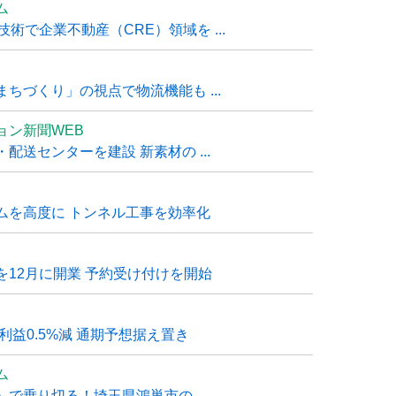
ム
技術で企業不動産（CRE）領域を ...
ちづくり」の視点で物流機能も ...
ョン新聞WEB
送センターを建設 新素材の ...
ムを高度に トンネル工事を効率化
12月に開業 予約受け付けを開始
利益0.5%減 通期予想据え置き
ム
で乗り切る！埼玉県鴻巣市の ...