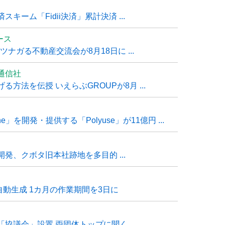
ーム「Fidii決済」累計決済 ...
ュース
ナガる不動産交流会が8月18日に ...
通信社
方法を伝授 いえらぶGROUPが8月 ...
e」を開発・提供する「Polyuse」が11億円 ...
発、クボタ旧本社跡地を多目的 ...
自動生成 1カ月の作業期間を3日に
「協議会」設置 両団体トップに聞く