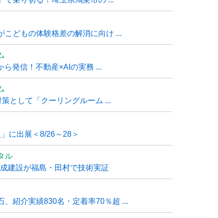
こどもの体験格差の解消に向け ...
ム
発信！不動産×AIの実務 ...
ム
策として「クーリングルーム ...
」に出展＜8/26～28＞
タル
大成建設が福島・田村で技術実証
紹介実績830名・定着率70％超 ...