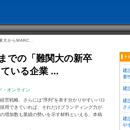
大からMARC...
Hまでの「難関大の新卒
▌ト
いる企業 ...
建
要
建
ド・オンライン
経営戦略、さらには“序列”を表す分かりやすいバロ
建
さ
採用できていれば、それだけブランディング力が
の増加数も業績の勢いを示す材料といえる。本稿
建
や