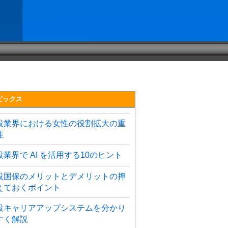
ピックス
設業界における女性の役割拡大の重
性
設業界で AI を活用する10のヒント
設国保のメリットとデメリットの押
えておくポイント
設キャリアアップシステムを分かり
すく解説