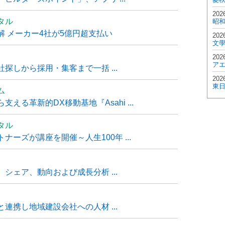
202
タル
昭
 メーカー4社が5億円超支払い
202
文
202
ア
探しから採用・集客まで一括 ...
202
東
ム
る革新的DX移動基地『Asahi ...
タル
ーズが講座を開催～人生100年 ...
シェア、動向および成長分析 ...
連携し地域建設会社への人材 ...