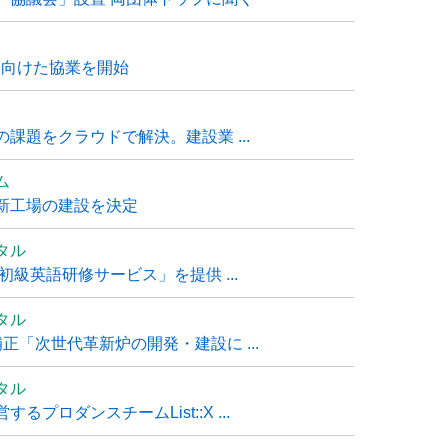
に向けた協業を開始
課題をクラウドで解決。建設業 ...
ム
新工場の建設を決定
タル
級英語研修サービス」を提供 ...
タル
「次世代革新炉の開発・建設に ...
タル
ロダンスチームList::X ...