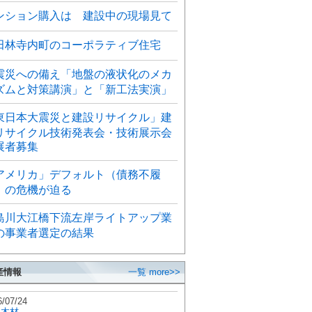
ンション購入は 建設中の現場見て
田林寺内町のコーポラティブ住宅
震災への備え「地盤の液状化のメカ
ズムと対策講演」と「新工法実演」
東日本大震災と建設リサイクル」建
リサイクル技術発表会・技術展示会
展者募集
アメリカ」デフォルト（債務不履
）の危機が迫る
島川大江橋下流左岸ライトアップ業
の事業者選定の結果
産情報
一覧 more>>
6/07/24
秋木材