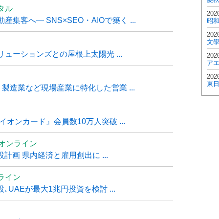
タル
202
客へ― SNS×SEO・AIOで築く ...
昭
202
文
ューションズとの屋根上太陽光 ...
202
ア
202
東
・製造業など現場産業に特化した営業 ...
オンカード』会員数10万人突破 ...
ムオンライン
計画 県内経済と雇用創出に ...
ライン
UAEが最大1兆円投資を検討 ...