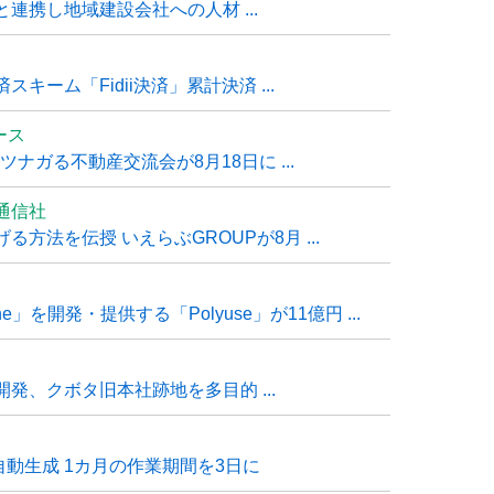
連携し地域建設会社への人材 ...
ーム「Fidii決済」累計決済 ...
ュース
ナガる不動産交流会が8月18日に ...
通信社
方法を伝授 いえらぶGROUPが8月 ...
e」を開発・提供する「Polyuse」が11億円 ...
発、クボタ旧本社跡地を多目的 ...
自動生成 1カ月の作業期間を3日に