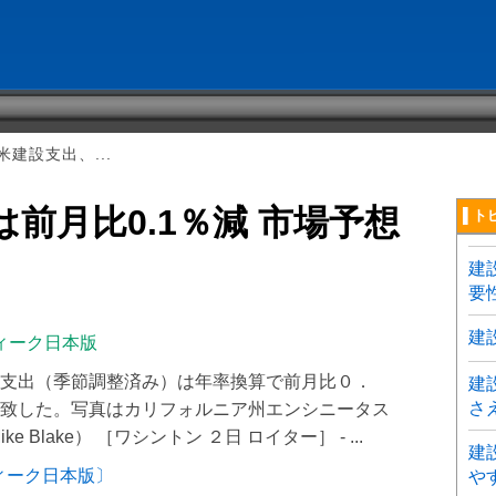
建設支出、...
前月比0.1％減 市場予想
▌ト
建
要
建
ィーク日本版
支出（季節調整済み）は年率換算で前月比０．
建
さ
致した。写真はカリフォルニア州エンシニータス
Blake） ［ワシントン ２日 ロイター］ - ...
建
ィーク日本版〕
や