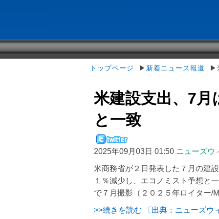
トップページ
▶
新着ニュース報道
▶米
米建設支出、7月は
と一致
2025年09月03日 01:50
ニューズウ
米商務省が２日発表した７月の建設
１％減少し、エコノミスト予想と一
で７月撮影（２０２５年ロイター/Mike 
>>続きを読む 〔出典：ニューズウ