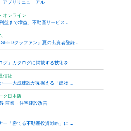
ナーアプリリニューアル
・オンライン
利益まで増益、不動産サービス ...
ム
EEDクラファン』夏の出資者登録 ...
グ」カタログに掲載する技術を ...
通信社
――大成建設が見据える「建物 ...
ーク日本版
上昇 商業・住宅建設改善
ー「勝てる不動産投資戦略」に ...