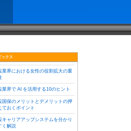
ピックス
設業界における女性の役割拡大の重
性
設業界で AI を活用する10のヒント
設国保のメリットとデメリットの押
えておくポイント
設キャリアアップシステムを分かり
すく解説