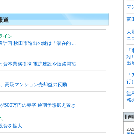
マ
報道
富
大
ライン
ニ
計画 秋田市進出の鍵は「潜在的 ...
「
設
出
と資本業務提携 電炉建設や販路開拓
「
行
6月、高級マンション売却益の反動
堂
務
が500万円の赤字 通期予想据え置き
▌倒
ム
投資を拡大
202
菱