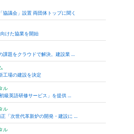
「協議会」設置 両団体トップに聞く
に向けた協業を開始
課題をクラウドで解決。建設業 ...
ム
新工場の建設を決定
タル
級英語研修サービス」を提供 ...
タル
「次世代革新炉の開発・建設に ...
タル