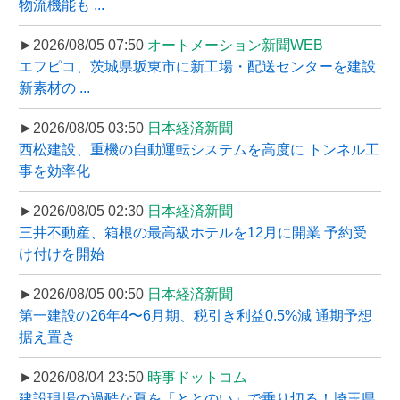
物流機能も ...
►2026/08/05 07:50
オートメーション新聞WEB
エフピコ、茨城県坂東市に新工場・配送センターを建設
新素材の ...
►2026/08/05 03:50
日本経済新聞
西松建設、重機の自動運転システムを高度に トンネル工
事を効率化
►2026/08/05 02:30
日本経済新聞
三井不動産、箱根の最高級ホテルを12月に開業 予約受
け付けを開始
►2026/08/05 00:50
日本経済新聞
第一建設の26年4〜6月期、税引き利益0.5%減 通期予想
据え置き
►2026/08/04 23:50
時事ドットコム
建設現場の過酷な夏を「ととのい」で乗り切る！埼玉県