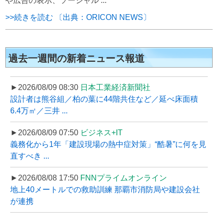
や広告の表示、ソーシャル ...
>>続きを読む 〔出典：ORICON NEWS〕
過去一週間の新着ニュース報道
►2026/08/09 08:30
日本工業経済新聞社
設計者は熊谷組／柏の葉に44階共住など／延べ床面積
6.4万㎡／三井 ...
►2026/08/09 07:50
ビジネス+IT
義務化から1年「建設現場の熱中症対策」“酷暑”に何を見
直すべき ...
►2026/08/08 17:50
FNNプライムオンライン
地上40メートルでの救助訓練 那覇市消防局や建設会社
が連携