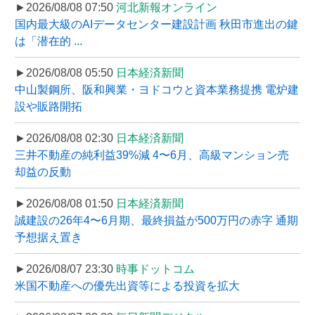
►2026/08/08 07:50
河北新報オンライン
国内最大級のAIデータセンター建設計画 秋田市進出の鍵
は「潜在的 ...
►2026/08/08 05:50
日本経済新聞
中山製鋼所、阪和興業・ヨドコウと資本業務提携 電炉建
設や販路開拓
►2026/08/08 02:30
日本経済新聞
三井不動産の純利益39%減 4〜6月、高級マンション売
却益の反動
►2026/08/08 01:50
日本経済新聞
誠建設の26年4〜6月期、最終損益が500万円の赤字 通期
予想据え置き
►2026/08/07 23:30
時事ドットコム
米国不動産への優先出資等による投資を拡大