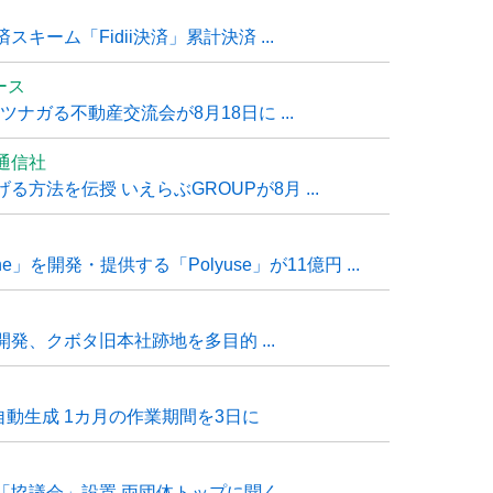
ーム「Fidii決済」累計決済 ...
ュース
ナガる不動産交流会が8月18日に ...
通信社
方法を伝授 いえらぶGROUPが8月 ...
e」を開発・提供する「Polyuse」が11億円 ...
発、クボタ旧本社跡地を多目的 ...
自動生成 1カ月の作業期間を3日に
「協議会」設置 両団体トップに聞く