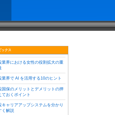
ピックス
設業界における女性の役割拡大の重
性
設業界で AI を活用する10のヒント
設国保のメリットとデメリットの押
えておくポイント
設キャリアアップシステムを分かり
すく解説