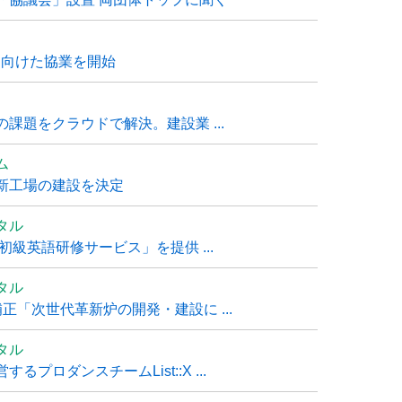
に向けた協業を開始
課題をクラウドで解決。建設業 ...
ム
新工場の建設を決定
タル
級英語研修サービス」を提供 ...
タル
「次世代革新炉の開発・建設に ...
タル
ロダンスチームList::X ...