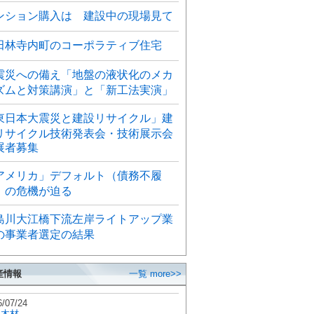
ンション購入は 建設中の現場見て
田林寺内町のコーポラティブ住宅
震災への備え「地盤の液状化のメカ
ズムと対策講演」と「新工法実演」
東日本大震災と建設リサイクル」建
リサイクル技術発表会・技術展示会
展者募集
アメリカ」デフォルト（債務不履
）の危機が迫る
島川大江橋下流左岸ライトアップ業
の事業者選定の結果
産情報
一覧 more>>
6/07/24
秋木材