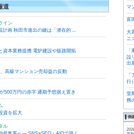
報道
マ
富
ライン
計画 秋田市進出の鍵は「潜在的 ...
大
ニ
「
と資本業務提携 電炉建設や販路開拓
設
出
6月、高級マンション売却益の反動
「
行
が500万円の赤字 通期予想据え置き
堂
務
ム
投資を拡大
▌倒
タル
202
客へ― SNS×SEO・AIOで築く ...
菱