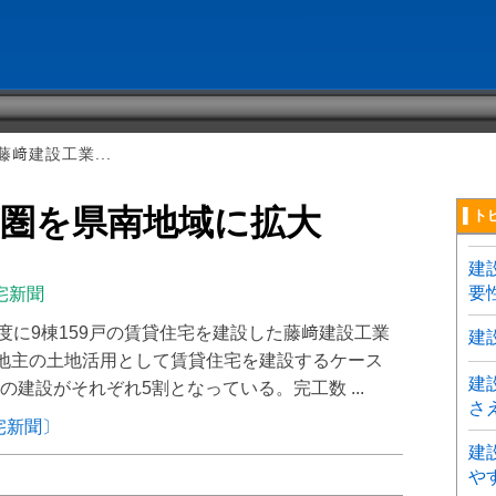
﨑建設工業...
商圏を県南地域に拡大
▌ト
建
要
宅新聞
年度に9棟159戸の賃貸住宅を建設した藤﨑建設工業
建
。地主の土地活用として賃貸住宅を建設するケース
建
建設がそれぞれ5割となっている。完工数 ...
さ
宅新聞〕
建
や