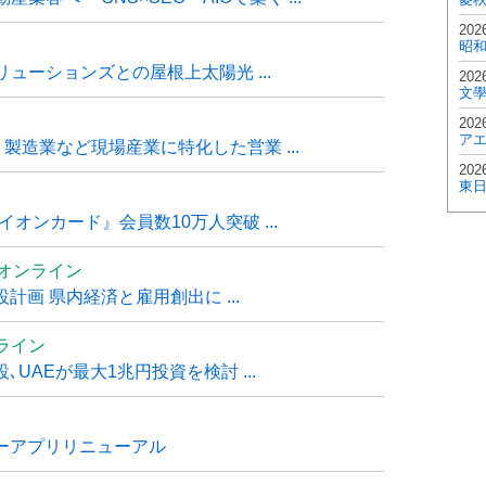
202
昭
ューションズとの屋根上太陽光 ...
202
文
202
ア
・製造業など現場産業に特化した営業 ...
202
東
オンカード』会員数10万人突破 ...
ムオンライン
計画 県内経済と雇用創出に ...
ライン
UAEが最大1兆円投資を検討 ...
ナーアプリリニューアル