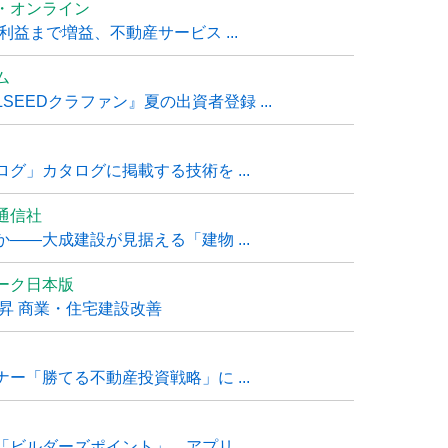
・オンライン
利益まで増益、不動産サービス ...
ム
EEDクラファン』夏の出資者登録 ...
グ」カタログに掲載する技術を ...
通信社
――大成建設が見据える「建物 ...
ーク日本版
上昇 商業・住宅建設改善
ー「勝てる不動産投資戦略」に ...
ビルダーズポイント」、アプリ ...