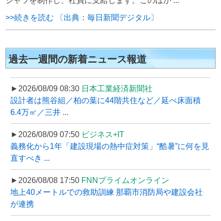
シャツを制作し、社員に支給します。このほか ...
>>続きを読む 〔出典：毎日新聞デジタル〕
過去一週間の新着ニュース報道
►2026/08/09 08:30
日本工業経済新聞社
設計者は熊谷組／柏の葉に44階共住など／延べ床面積
6.4万㎡／三井 ...
►2026/08/09 07:50
ビジネス+IT
義務化から1年「建設現場の熱中症対策」“酷暑”に何を見
直すべき ...
►2026/08/08 17:50
FNNプライムオンライン
地上40メートルでの救助訓練 那覇市消防局や建設会社
が連携