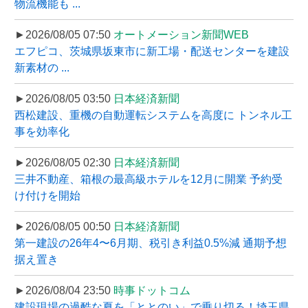
物流機能も ...
►2026/08/05 07:50
オートメーション新聞WEB
エフピコ、茨城県坂東市に新工場・配送センターを建設
新素材の ...
►2026/08/05 03:50
日本経済新聞
西松建設、重機の自動運転システムを高度に トンネル工
事を効率化
►2026/08/05 02:30
日本経済新聞
三井不動産、箱根の最高級ホテルを12月に開業 予約受
け付けを開始
►2026/08/05 00:50
日本経済新聞
第一建設の26年4〜6月期、税引き利益0.5%減 通期予想
据え置き
►2026/08/04 23:50
時事ドットコム
建設現場の過酷な夏を「ととのい」で乗り切る！埼玉県