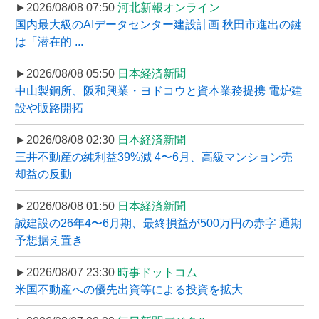
►2026/08/08 07:50
河北新報オンライン
国内最大級のAIデータセンター建設計画 秋田市進出の鍵
は「潜在的 ...
►2026/08/08 05:50
日本経済新聞
中山製鋼所、阪和興業・ヨドコウと資本業務提携 電炉建
設や販路開拓
►2026/08/08 02:30
日本経済新聞
三井不動産の純利益39%減 4〜6月、高級マンション売
却益の反動
►2026/08/08 01:50
日本経済新聞
誠建設の26年4〜6月期、最終損益が500万円の赤字 通期
予想据え置き
►2026/08/07 23:30
時事ドットコム
米国不動産への優先出資等による投資を拡大