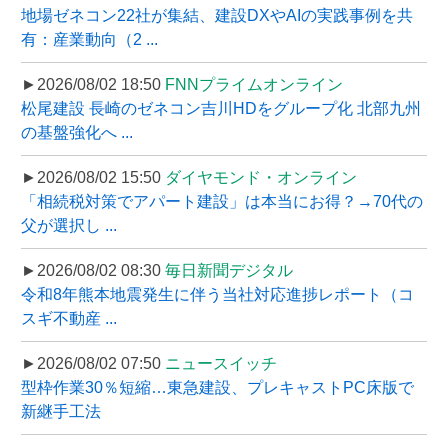
地場ゼネコン22社が集結、建設DXやAIの実践事例を共
有：産業動向（2 ...
►2026/08/02 18:50
FNNプライムオンライン
松尾建設 長崎のゼネコン吉川HDをグループ化 北部九州
の基盤強化へ ...
►2026/08/02 15:50
ダイヤモンド・オンライン
「相続税対策でアパート建設」は本当にお得？→70代の
父が選択し ...
►2026/08/02 08:30
毎日新聞デジタル
令和8年熊本地震発生に伴う当社対応進捗レポート（コ
スギ不動産 ...
►2026/08/02 07:50
ニュースイッチ
型枠作業30％短縮…東急建設、プレキャストPC床版で
新継手工法