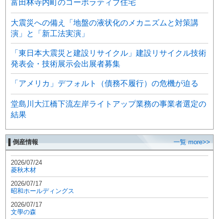
富田林寺内町のコーポラティブ住宅
大震災への備え「地盤の液状化のメカニズムと対策講
演」と「新工法実演」
「東日本大震災と建設リサイクル」建設リサイクル技術
発表会・技術展示会出展者募集
「アメリカ」デフォルト（債務不履行）の危機が迫る
堂島川大江橋下流左岸ライトアップ業務の事業者選定の
結果
▌倒産情報
一覧 more>>
2026/07/24
菱秋木材
2026/07/17
昭和ホールディングス
2026/07/17
文學の森