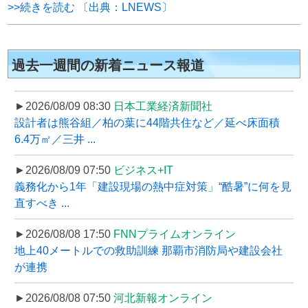
>>続きを読む 〔出典：LNEWS〕
過去一週間の新着ニュース報道
►2026/08/09 08:30
日本工業経済新聞社
設計者は熊谷組／柏の葉に44階共住など／延べ床面積
6.4万㎡／三井 ...
►2026/08/09 07:50
ビジネス+IT
義務化から1年「建設現場の熱中症対策」“酷暑”に何を見
直すべき ...
►2026/08/08 17:50
FNNプライムオンライン
地上40メートルでの救助訓練 那覇市消防局や建設会社
が連携
►2026/08/08 07:50
河北新報オンライン