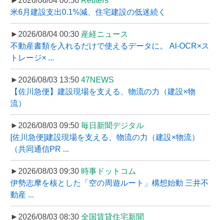
►2026/08/04 00:50
Reuters
米6月建設支出0.1%減、住宅建設の低迷続く
►2026/08/04 00:30
産経ニュース
不動産書類を入れるだけで使えるデータに。 AI-OCR×ス
トレージ× ...
►2026/08/03 13:50
47NEWS
【佐川急便】建設現場を支える、物流の力（建設×物
流）
►2026/08/03 09:50
毎日新聞デジタル
[佐川急便]建設現場を支える、物流の力（建設×物流）
（共同通信PR ...
►2026/08/03 09:30
時事ドットコム
伊勢志摩を核とした「空の周遊ルート」構想始動 三井不
動産 ...
►2026/08/03 08:30
全国賃貸住宅新聞