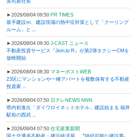
英司新社長
►2026/08/04 09:50
PR TIMES
坂手建設㈱、建設現場の熱中症対策として「クーリング
ルーム」と ...
►2026/08/04 09:30
J-CAST ニュース
不動産投資サービス『Join.to R』が第2弾タクシーCMを
放映開始
►2026/08/04 08:30
マネーポストWEB
23区にマンションや一棟アパートを複数保有する不動産
投資家 ...
►2026/08/04 07:50
日テレNEWS NNN
県内初進出「ダイワロイネットホテル」建設始まる 福井
駅前の西武 ...
►2026/08/04 07:50
住宅産業新聞
国土交通省不動産・建設経済局、〝持続可能な建設業〟