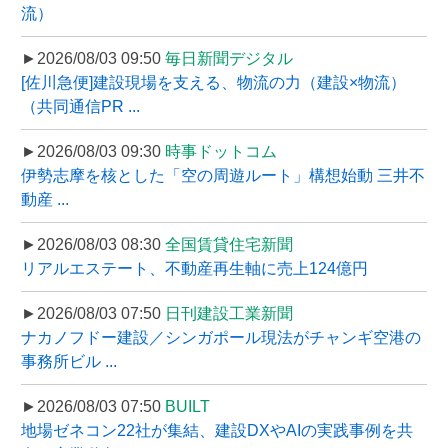
流）
►2026/08/03 09:50
毎日新聞デジタル
[佐川急便]建設現場を支える、物流の力（建設×物流）
（共同通信PR ...
►2026/08/03 09:30
時事ドットコム
伊勢志摩を核とした「空の周遊ルート」構想始動 三井不
動産 ...
►2026/08/03 08:30
全国賃貸住宅新聞
リアルエステート、不動産再生軸に売上124億円
►2026/08/03 07:50
日刊建設工業新聞
ナカノフドー建設／シンガポール現法がチャンギ空港の
事務所ビル ...
►2026/08/03 07:50
BUILT
地場ゼネコン22社が集結、建設DXやAIの実践事例を共