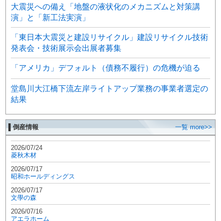
大震災への備え「地盤の液状化のメカニズムと対策講
演」と「新工法実演」
「東日本大震災と建設リサイクル」建設リサイクル技術
発表会・技術展示会出展者募集
「アメリカ」デフォルト（債務不履行）の危機が迫る
堂島川大江橋下流左岸ライトアップ業務の事業者選定の
結果
▌倒産情報
一覧 more>>
2026/07/24
菱秋木材
2026/07/17
昭和ホールディングス
2026/07/17
文學の森
2026/07/16
アエラホーム