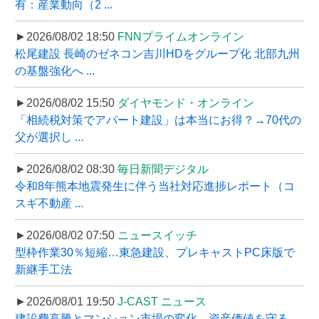
有：産業動向（2 ...
►2026/08/02 18:50
FNNプライムオンライン
松尾建設 長崎のゼネコン吉川HDをグループ化 北部九州
の基盤強化へ ...
►2026/08/02 15:50
ダイヤモンド・オンライン
「相続税対策でアパート建設」は本当にお得？→70代の
父が選択し ...
►2026/08/02 08:30
毎日新聞デジタル
令和8年熊本地震発生に伴う当社対応進捗レポート（コ
スギ不動産 ...
►2026/08/02 07:50
ニュースイッチ
型枠作業30％短縮…東急建設、プレキャストPC床版で
新継手工法
►2026/08/01 19:50
J-CAST ニュース
建設費高騰とマンション市場の変化、資産価値を守る