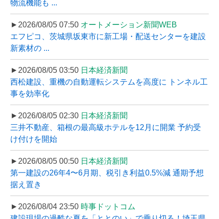
物流機能も ...
►2026/08/05 07:50
オートメーション新聞WEB
エフピコ、茨城県坂東市に新工場・配送センターを建設
新素材の ...
►2026/08/05 03:50
日本経済新聞
西松建設、重機の自動運転システムを高度に トンネル工
事を効率化
►2026/08/05 02:30
日本経済新聞
三井不動産、箱根の最高級ホテルを12月に開業 予約受
け付けを開始
►2026/08/05 00:50
日本経済新聞
第一建設の26年4〜6月期、税引き利益0.5%減 通期予想
据え置き
►2026/08/04 23:50
時事ドットコム
建設現場の過酷な夏を「ととのい」で乗り切る！埼玉県