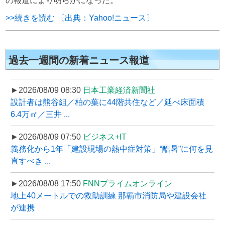
の報道により明らかになった。
>>続きを読む 〔出典：Yahoo!ニュース〕
過去一週間の新着ニュース報道
►2026/08/09 08:30
日本工業経済新聞社
設計者は熊谷組／柏の葉に44階共住など／延べ床面積
6.4万㎡／三井 ...
►2026/08/09 07:50
ビジネス+IT
義務化から1年「建設現場の熱中症対策」“酷暑”に何を見
直すべき ...
►2026/08/08 17:50
FNNプライムオンライン
地上40メートルでの救助訓練 那覇市消防局や建設会社
が連携