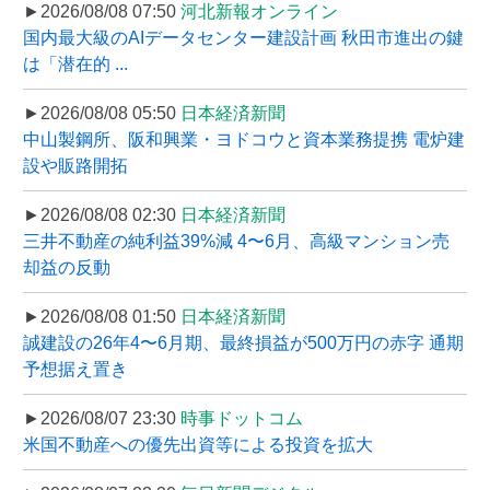
►2026/08/08 07:50
河北新報オンライン
国内最大級のAIデータセンター建設計画 秋田市進出の鍵
は「潜在的 ...
►2026/08/08 05:50
日本経済新聞
中山製鋼所、阪和興業・ヨドコウと資本業務提携 電炉建
設や販路開拓
►2026/08/08 02:30
日本経済新聞
三井不動産の純利益39%減 4〜6月、高級マンション売
却益の反動
►2026/08/08 01:50
日本経済新聞
誠建設の26年4〜6月期、最終損益が500万円の赤字 通期
予想据え置き
►2026/08/07 23:30
時事ドットコム
米国不動産への優先出資等による投資を拡大