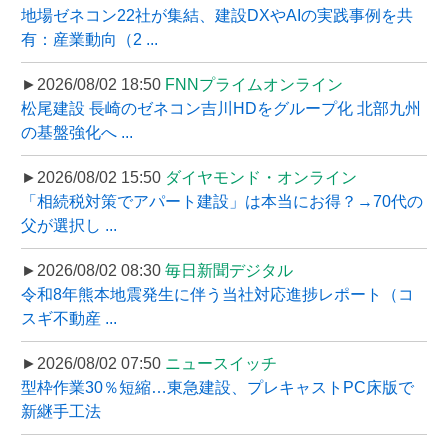
地場ゼネコン22社が集結、建設DXやAIの実践事例を共
有：産業動向（2 ...
►2026/08/02 18:50
FNNプライムオンライン
松尾建設 長崎のゼネコン吉川HDをグループ化 北部九州
の基盤強化へ ...
►2026/08/02 15:50
ダイヤモンド・オンライン
「相続税対策でアパート建設」は本当にお得？→70代の
父が選択し ...
►2026/08/02 08:30
毎日新聞デジタル
令和8年熊本地震発生に伴う当社対応進捗レポート（コ
スギ不動産 ...
►2026/08/02 07:50
ニュースイッチ
型枠作業30％短縮…東急建設、プレキャストPC床版で
新継手工法