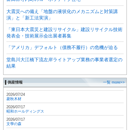
大震災への備え「地盤の液状化のメカニズムと対策講
演」と「新工法実演」
「東日本大震災と建設リサイクル」建設リサイクル技術
発表会・技術展示会出展者募集
「アメリカ」デフォルト（債務不履行）の危機が迫る
堂島川大江橋下流左岸ライトアップ業務の事業者選定の
結果
▌倒産情報
一覧 more>>
2026/07/24
菱秋木材
2026/07/17
昭和ホールディングス
2026/07/17
文學の森