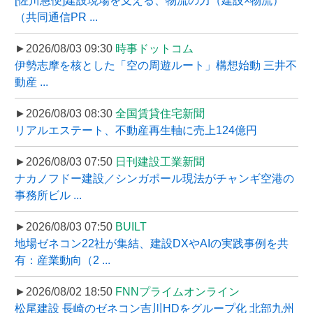
[佐川急便]建設現場を支える、物流の力（建設×物流）
（共同通信PR ...
►2026/08/03 09:30
時事ドットコム
伊勢志摩を核とした「空の周遊ルート」構想始動 三井不
動産 ...
►2026/08/03 08:30
全国賃貸住宅新聞
リアルエステート、不動産再生軸に売上124億円
►2026/08/03 07:50
日刊建設工業新聞
ナカノフドー建設／シンガポール現法がチャンギ空港の
事務所ビル ...
►2026/08/03 07:50
BUILT
地場ゼネコン22社が集結、建設DXやAIの実践事例を共
有：産業動向（2 ...
►2026/08/02 18:50
FNNプライムオンライン
松尾建設 長崎のゼネコン吉川HDをグループ化 北部九州