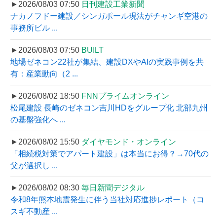
►2026/08/03 07:50
日刊建設工業新聞
ナカノフドー建設／シンガポール現法がチャンギ空港の
事務所ビル ...
►2026/08/03 07:50
BUILT
地場ゼネコン22社が集結、建設DXやAIの実践事例を共
有：産業動向（2 ...
►2026/08/02 18:50
FNNプライムオンライン
松尾建設 長崎のゼネコン吉川HDをグループ化 北部九州
の基盤強化へ ...
►2026/08/02 15:50
ダイヤモンド・オンライン
「相続税対策でアパート建設」は本当にお得？→70代の
父が選択し ...
►2026/08/02 08:30
毎日新聞デジタル
令和8年熊本地震発生に伴う当社対応進捗レポート（コ
スギ不動産 ...