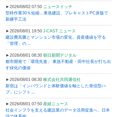
►2026/08/02 07:50
ニュースイッチ
型枠作業30％短縮…東急建設、プレキャストPC床版で
新継手工法
►2026/08/01 19:50
J-CAST ニュース
建設費高騰とマンション市場の変化、資産価値を守る
「管理」の ...
►2026/08/01 08:30
朝日新聞デジタル
都市開発で「環境先進」 東急不動産・田中社長が打ち出
す緑化の価値
►2026/08/01 08:30
株式会社共同通信社
新宿は「インバウンドと体験価値を軸とした発信型ハ
ブ」にシフト ...
►2026/08/01 07:50
産経ニュース
社会インフラを支える建設業のデータ活用促進へ、日本
語で体系的 ...