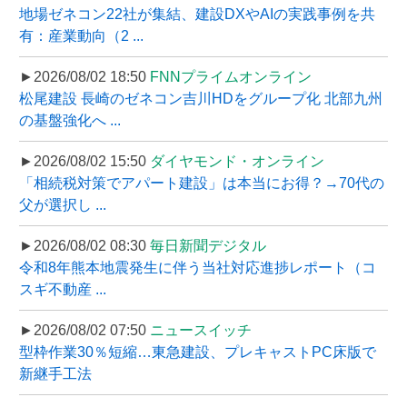
地場ゼネコン22社が集結、建設DXやAIの実践事例を共
有：産業動向（2 ...
►2026/08/02 18:50
FNNプライムオンライン
松尾建設 長崎のゼネコン吉川HDをグループ化 北部九州
の基盤強化へ ...
►2026/08/02 15:50
ダイヤモンド・オンライン
「相続税対策でアパート建設」は本当にお得？→70代の
父が選択し ...
►2026/08/02 08:30
毎日新聞デジタル
令和8年熊本地震発生に伴う当社対応進捗レポート（コ
スギ不動産 ...
►2026/08/02 07:50
ニュースイッチ
型枠作業30％短縮…東急建設、プレキャストPC床版で
新継手工法