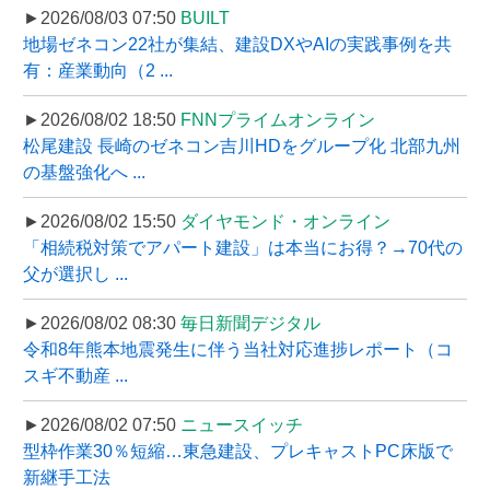
►2026/08/03 07:50
BUILT
地場ゼネコン22社が集結、建設DXやAIの実践事例を共
有：産業動向（2 ...
►2026/08/02 18:50
FNNプライムオンライン
松尾建設 長崎のゼネコン吉川HDをグループ化 北部九州
の基盤強化へ ...
►2026/08/02 15:50
ダイヤモンド・オンライン
「相続税対策でアパート建設」は本当にお得？→70代の
父が選択し ...
►2026/08/02 08:30
毎日新聞デジタル
令和8年熊本地震発生に伴う当社対応進捗レポート（コ
スギ不動産 ...
►2026/08/02 07:50
ニュースイッチ
型枠作業30％短縮…東急建設、プレキャストPC床版で
新継手工法