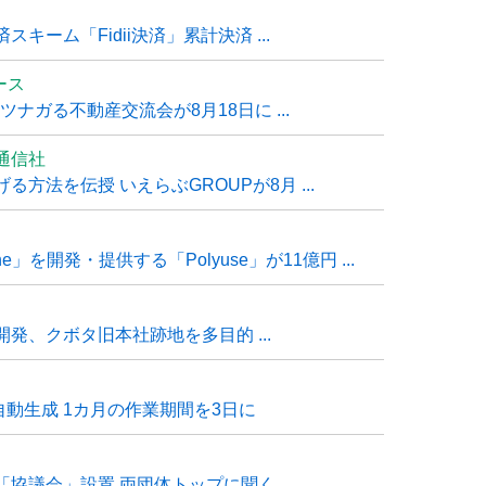
ーム「Fidii決済」累計決済 ...
ュース
ナガる不動産交流会が8月18日に ...
通信社
方法を伝授 いえらぶGROUPが8月 ...
e」を開発・提供する「Polyuse」が11億円 ...
発、クボタ旧本社跡地を多目的 ...
自動生成 1カ月の作業期間を3日に
「協議会」設置 両団体トップに聞く