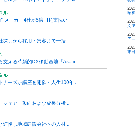
202
タル
昭
 メーカー4社が5億円超支払い
202
文
202
ア
探しから採用・集客まで一括 ...
202
東
ム
る革新的DX移動基地『Asahi ...
タル
ーズが講座を開催～人生100年 ...
シェア、動向および成長分析 ...
連携し地域建設会社への人材 ...