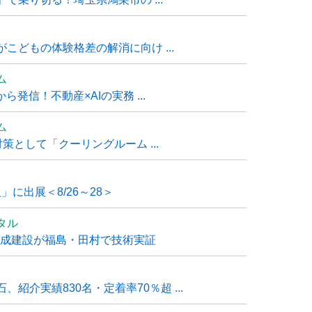
こどもの体験格差の解消に向け ...
ム
発信！不動産×AIの実務 ...
ム
策として「クーリングルーム ...
」に出展＜8/26～28＞
タル
大成建設が福島・田村で技術実証
紹介実績830名・定着率70％超 ...