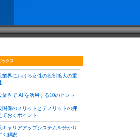
ピックス
設業界における女性の役割拡大の重
性
設業界で AI を活用する10のヒント
設国保のメリットとデメリットの押
えておくポイント
設キャリアアップシステムを分かり
すく解説