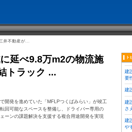
井不動産が...
に延べ9.8万m2の物流施
▌ト
トラック ...
建
要
建
で開発を進めていた「MFLPつくばみらい」が竣工
建
さ
転回可能なスペースを整備し、ドライバー専用の
ェーンの課題解決を支援する複合用途開発を実現
建
や