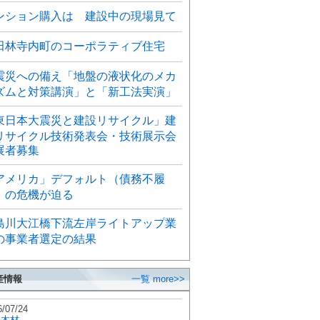
ンション購入は 建設中の現場見て
田林寺内町のコーポラティブ住宅
震災への備え「地盤の液状化のメカ
ズムと対策講演」と「新工法実演」
東日本大震災と建設リサイクル」建
リサイクル技術発表会・技術展示会
展者募集
アメリカ」デフォルト（債務不履
）の危機が迫る
島川大江橋下流左岸ライトアップ業
の事業者選定の結果
産情報
一覧 more>>
6/07/24
秋木材