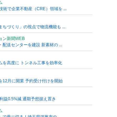
ム
技術で企業不動産（CRE）領域を ...
ちづくり」の視点で物流機能も ...
ョン新聞WEB
送センターを建設 新素材の ...
ムを高度に トンネル工事を効率化
12月に開業 予約受け付けを開始
利益0.5%減 通期予想据え置き
ム
で乗り切る！埼玉県鴻巣市の ...