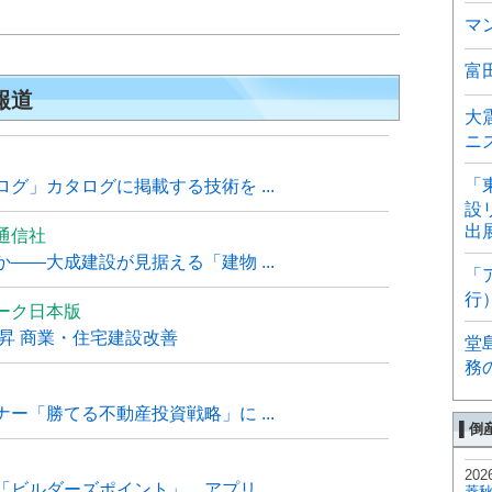
マ
富
報道
大
ニ
「
グ」カタログに掲載する技術を ...
設
出
通信社
――大成建設が見据える「建物 ...
「
行
ーク日本版
上昇 商業・住宅建設改善
堂
務
ー「勝てる不動産投資戦略」に ...
▌倒
202
ビルダーズポイント」、アプリ ...
菱