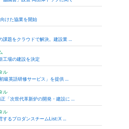
に向けた協業を開始
課題をクラウドで解決。建設業 ...
ム
新工場の建設を決定
タル
級英語研修サービス」を提供 ...
タル
「次世代革新炉の開発・建設に ...
タル
ロダンスチームList::X ...