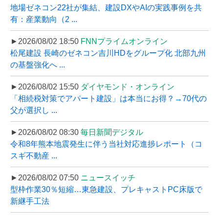
地場ゼネコン22社が集結、建設DXやAIの実践事例を共
有：産業動向（2 ...
►2026/08/02 18:50
FNNプライムオンライン
松尾建設 長崎のゼネコン吉川HDをグループ化 北部九州
の基盤強化へ ...
►2026/08/02 15:50
ダイヤモンド・オンライン
「相続税対策でアパート建設」は本当にお得？→70代の
父が選択し ...
►2026/08/02 08:30
毎日新聞デジタル
令和8年熊本地震発生に伴う当社対応進捗レポート（コ
スギ不動産 ...
►2026/08/02 07:50
ニュースイッチ
型枠作業30％短縮…東急建設、プレキャストPC床版で
新継手工法