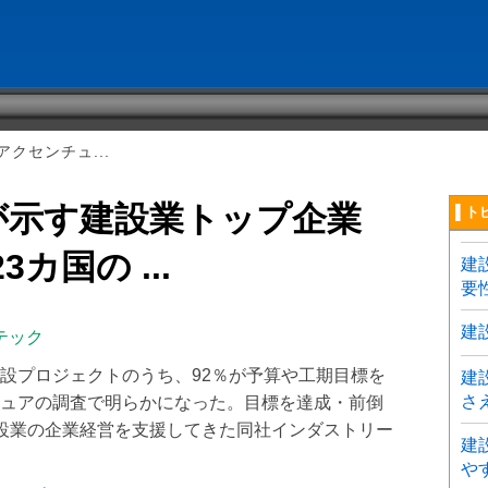
クセンチュ...
が示す建設業トップ企業
▌ト
カ国の ...
建
要
建
テック
設プロジェクトのうち、92％が予算や工期目標を
建
さ
ュアの調査で明らかになった。目標を達成・前倒
設業の企業経営を支援してきた同社インダストリー
建
や