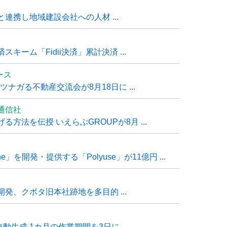
連携し地域建設会社への人材 ...
ーム「Fidii決済」累計決済 ...
ュース
ナガる不動産交流会が8月18日に ...
通信社
方法を伝授 いえらぶGROUPが8月 ...
e」を開発・提供する「Polyuse」が11億円 ...
発、クボタ旧本社跡地を多目的 ...
自動生成 1カ月の作業期間を3日に