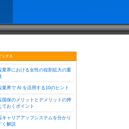
ピックス
設業界における女性の役割拡大の重
性
設業界で AI を活用する10のヒント
設国保のメリットとデメリットの押
えておくポイント
設キャリアアップシステムを分かり
すく解説