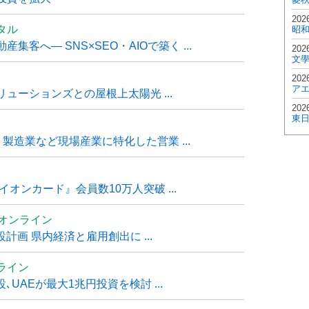
202
タル
昭
客へ― SNS×SEO・AIOで築く ...
202
文
202
ア
ューションズとの屋根上太陽光 ...
202
東
・製造業など現場産業に特化した営業 ...
オンカード』会員数10万人突破 ...
ムオンライン
計画 県内経済と雇用創出に ...
ライン
UAEが最大1兆円投資を検討 ...