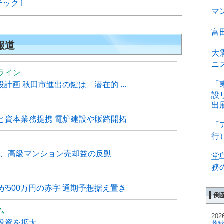
テック〕
マ
富
報道
大
ニ
ライン
「
計画 秋田市進出の鍵は「潜在的 ...
設
出
と資本業務提携 電炉建設や販路開拓
「
行
6月、高級マンション売却益の反動
堂
務
が500万円の赤字 通期予想据え置き
▌倒
ム
202
投資を拡大
菱