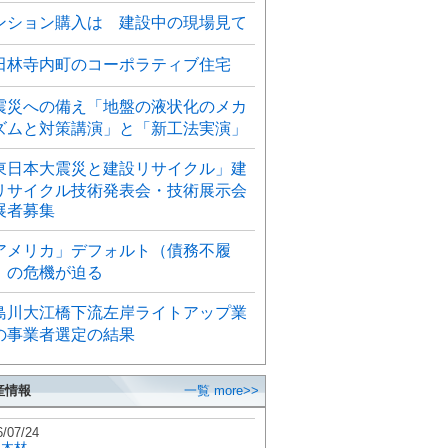
ンション購入は 建設中の現場見て
田林寺内町のコーポラティブ住宅
震災への備え「地盤の液状化のメカ
ズムと対策講演」と「新工法実演」
東日本大震災と建設リサイクル」建
リサイクル技術発表会・技術展示会
展者募集
アメリカ」デフォルト（債務不履
）の危機が迫る
島川大江橋下流左岸ライトアップ業
の事業者選定の結果
産情報
一覧 more>>
6/07/24
秋木材