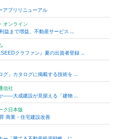
ナーアプリリニューアル
・オンライン
利益まで増益、不動産サービス ...
ム
EEDクラファン』夏の出資者登録 ...
グ」カタログに掲載する技術を ...
通信社
――大成建設が見据える「建物 ...
ーク日本版
上昇 商業・住宅建設改善
ー「勝てる不動産投資戦略」に ...