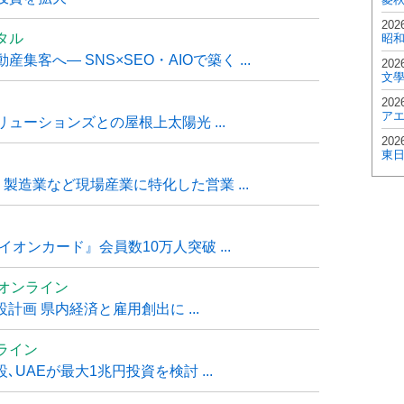
202
タル
昭
客へ― SNS×SEO・AIOで築く ...
202
文
202
ア
ューションズとの屋根上太陽光 ...
202
東
・製造業など現場産業に特化した営業 ...
オンカード』会員数10万人突破 ...
ムオンライン
計画 県内経済と雇用創出に ...
ライン
UAEが最大1兆円投資を検討 ...