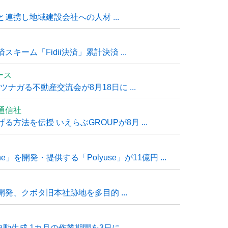
連携し地域建設会社への人材 ...
ーム「Fidii決済」累計決済 ...
ュース
ナガる不動産交流会が8月18日に ...
通信社
方法を伝授 いえらぶGROUPが8月 ...
e」を開発・提供する「Polyuse」が11億円 ...
発、クボタ旧本社跡地を多目的 ...
自動生成 1カ月の作業期間を3日に