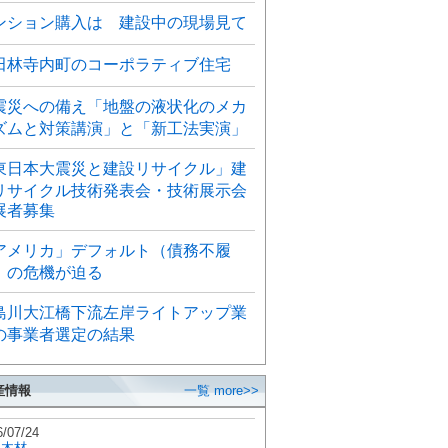
ンション購入は 建設中の現場見て
田林寺内町のコーポラティブ住宅
震災への備え「地盤の液状化のメカ
ズムと対策講演」と「新工法実演」
東日本大震災と建設リサイクル」建
リサイクル技術発表会・技術展示会
展者募集
アメリカ」デフォルト（債務不履
）の危機が迫る
島川大江橋下流左岸ライトアップ業
の事業者選定の結果
産情報
一覧 more>>
6/07/24
秋木材