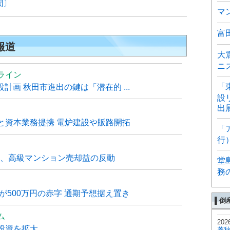
聞〕
マ
富
報道
大
ニ
ライン
「
計画 秋田市進出の鍵は「潜在的 ...
設
出
と資本業務提携 電炉建設や販路開拓
「
行
6月、高級マンション売却益の反動
堂
務
が500万円の赤字 通期予想据え置き
▌倒
ム
202
投資を拡大
菱