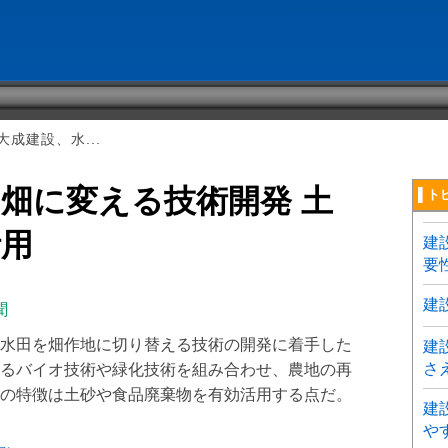
成建設、水...
畑に変える技術開発 土
▌ト
活用
建
要
建
聞
水田を畑作地に切り替える技術の開発に着手した
建
さ
るバイオ技術や緑化技術を組み合わせ、農地の再
の特徴は土砂や食品廃棄物を有効活用する点だ。
建
や