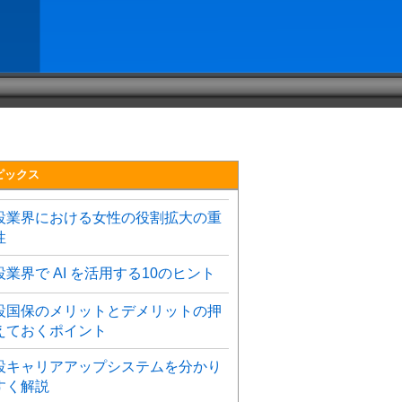
ピックス
設業界における女性の役割拡大の重
性
設業界で AI を活用する10のヒント
設国保のメリットとデメリットの押
えておくポイント
設キャリアアップシステムを分かり
すく解説