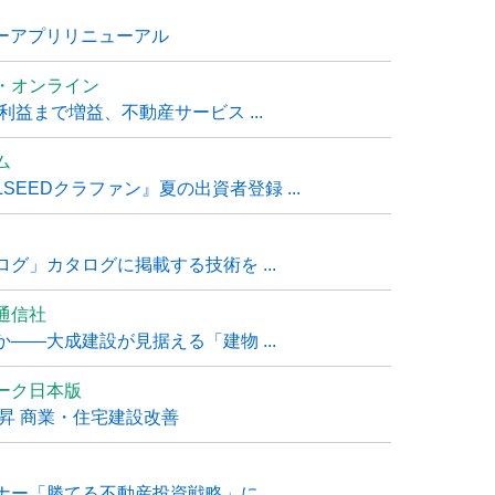
ナーアプリリニューアル
・オンライン
利益まで増益、不動産サービス ...
ム
EEDクラファン』夏の出資者登録 ...
グ」カタログに掲載する技術を ...
通信社
――大成建設が見据える「建物 ...
ーク日本版
上昇 商業・住宅建設改善
ー「勝てる不動産投資戦略」に ...