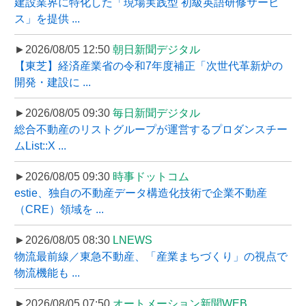
建設業界に特化した「現場実践型 初級英語研修サービ
ス」を提供 ...
►2026/08/05 12:50
朝日新聞デジタル
【東芝】経済産業省の令和7年度補正「次世代革新炉の
開発・建設に ...
►2026/08/05 09:30
毎日新聞デジタル
総合不動産のリストグループが運営するプロダンスチー
ムList::X ...
►2026/08/05 09:30
時事ドットコム
estie、独自の不動産データ構造化技術で企業不動産
（CRE）領域を ...
►2026/08/05 08:30
LNEWS
物流最前線／東急不動産、「産業まちづくり」の視点で
物流機能も ...
►2026/08/05 07:50
オートメーション新聞WEB