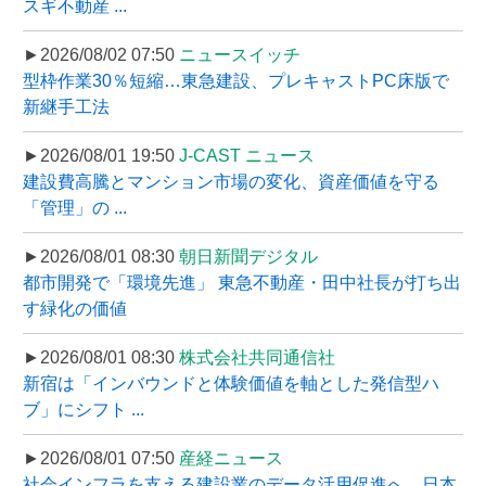
スギ不動産 ...
►2026/08/02 07:50
ニュースイッチ
型枠作業30％短縮…東急建設、プレキャストPC床版で
新継手工法
►2026/08/01 19:50
J-CAST ニュース
建設費高騰とマンション市場の変化、資産価値を守る
「管理」の ...
►2026/08/01 08:30
朝日新聞デジタル
都市開発で「環境先進」 東急不動産・田中社長が打ち出
す緑化の価値
►2026/08/01 08:30
株式会社共同通信社
新宿は「インバウンドと体験価値を軸とした発信型ハ
ブ」にシフト ...
►2026/08/01 07:50
産経ニュース
社会インフラを支える建設業のデータ活用促進へ、日本