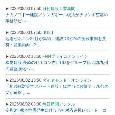
►2026/08/03 07:50
日刊建設工業新聞
ナカノフドー建設／シンガポール現法がチャンギ空港の
事務所ビル ...
►2026/08/03 07:50
BUILT
地場ゼネコン22社が集結、建設DXやAIの実践事例を共
有：産業動向（2 ...
►2026/08/02 18:50
FNNプライムオンライン
松尾建設 長崎のゼネコン吉川HDをグループ化 北部九州
の基盤強化へ ...
►2026/08/02 15:50
ダイヤモンド・オンライン
「相続税対策でアパート建設」は本当にお得？→70代の
父が選択し ...
►2026/08/02 08:30
毎日新聞デジタル
令和8年熊本地震発生に伴う当社対応進捗レポート（コ