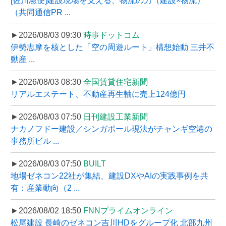
[佐川急便]建設現場を支える、物流の力（建設×物流）
（共同通信PR ...
►2026/08/03 09:30
時事ドットコム
伊勢志摩を核とした「空の周遊ルート」構想始動 三井不
動産 ...
►2026/08/03 08:30
全国賃貸住宅新聞
リアルエステート、不動産再生軸に売上124億円
►2026/08/03 07:50
日刊建設工業新聞
ナカノフドー建設／シンガポール現法がチャンギ空港の
事務所ビル ...
►2026/08/03 07:50
BUILT
地場ゼネコン22社が集結、建設DXやAIの実践事例を共
有：産業動向（2 ...
►2026/08/02 18:50
FNNプライムオンライン
松尾建設 長崎のゼネコン吉川HDをグループ化 北部九州