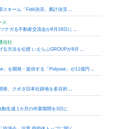
ーム「Fidii決済」累計決済 ...
ュース
ナガる不動産交流会が8月18日に ...
通信社
方法を伝授 いえらぶGROUPが8月 ...
e」を開発・提供する「Polyuse」が11億円 ...
発、クボタ旧本社跡地を多目的 ...
自動生成 1カ月の作業期間を3日に
「協議会」設置 両団体トップに聞く