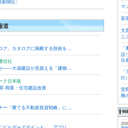
済新聞社〕
マ
富
報道
大
ニ
「
グ」カタログに掲載する技術を ...
設
出
通信社
――大成建設が見据える「建物 ...
「
行
ーク日本版
上昇 商業・住宅建設改善
堂
務
ー「勝てる不動産投資戦略」に ...
▌倒
202
ビルダーズポイント」、アプリ ...
菱