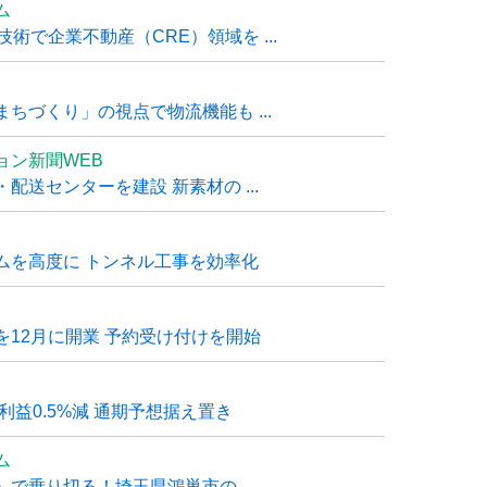
ム
技術で企業不動産（CRE）領域を ...
ちづくり」の視点で物流機能も ...
ョン新聞WEB
送センターを建設 新素材の ...
ムを高度に トンネル工事を効率化
12月に開業 予約受け付けを開始
利益0.5%減 通期予想据え置き
ム
で乗り切る！埼玉県鴻巣市の ...