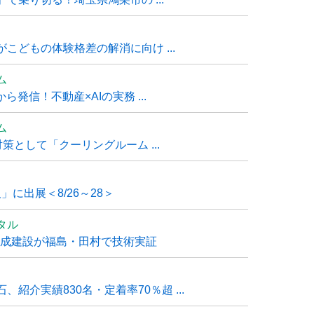
こどもの体験格差の解消に向け ...
ム
発信！不動産×AIの実務 ...
ム
策として「クーリングルーム ...
」に出展＜8/26～28＞
タル
大成建設が福島・田村で技術実証
紹介実績830名・定着率70％超 ...