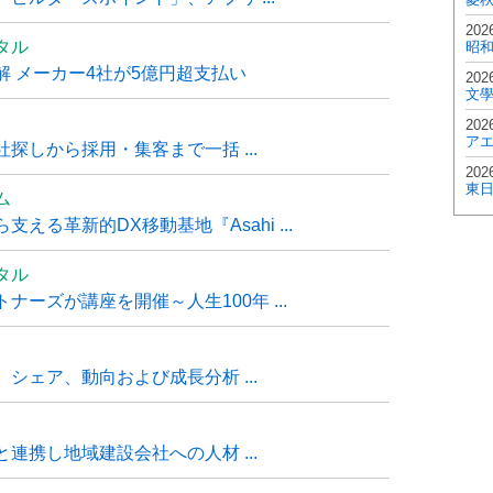
202
タル
昭
 メーカー4社が5億円超支払い
202
文
202
ア
探しから採用・集客まで一括 ...
202
東
ム
る革新的DX移動基地『Asahi ...
タル
ーズが講座を開催～人生100年 ...
シェア、動向および成長分析 ...
連携し地域建設会社への人材 ...