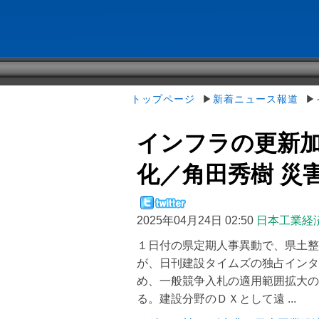
トップページ
▶
新着ニュース報道
▶イ
インフラの更新
化／角田秀樹 災害・
2025年04月24日 02:50
日本工業経
１日付の県定期人事異動で、県土整
が、日刊建設タイムズの独占インタ
め、一般競争入札の適用範囲拡大の
る。建設分野のＤＸとして遠 ...