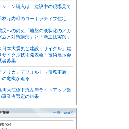
ンション購入は 建設中の現場見て
田林寺内町のコーポラティブ住宅
震災への備え「地盤の液状化のメカ
ズムと対策講演」と「新工法実演」
東日本大震災と建設リサイクル」建
リサイクル技術発表会・技術展示会
展者募集
アメリカ」デフォルト（債務不履
）の危機が迫る
島川大江橋下流左岸ライトアップ業
の事業者選定の結果
産情報
一覧 more>>
6/07/24
秋木材