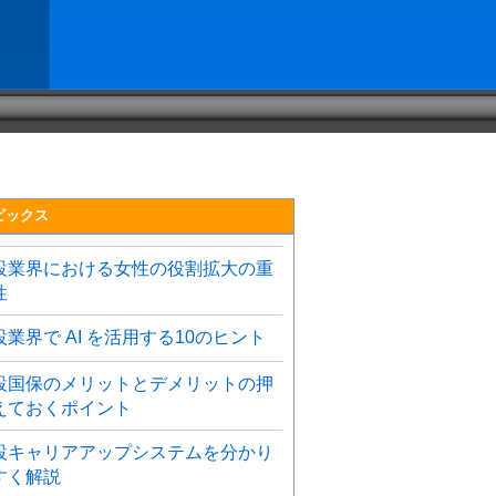
ピックス
設業界における女性の役割拡大の重
性
設業界で AI を活用する10のヒント
設国保のメリットとデメリットの押
えておくポイント
設キャリアアップシステムを分かり
すく解説