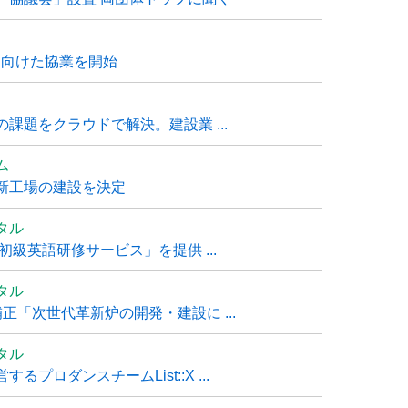
に向けた協業を開始
課題をクラウドで解決。建設業 ...
ム
新工場の建設を決定
タル
級英語研修サービス」を提供 ...
タル
「次世代革新炉の開発・建設に ...
タル
ロダンスチームList::X ...