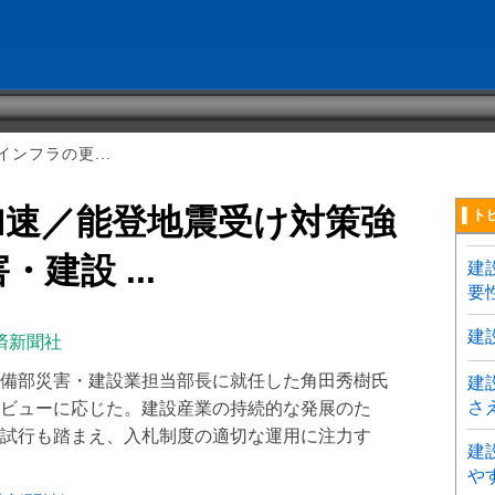
ンフラの更...
加速／能登地震受け対策強
▌ト
建設 ...
建
要
建
済新聞社
備部災害・建設業担当部長に就任した角田秀樹氏
建
さ
ビューに応じた。建設産業の持続的な発展のた
試行も踏まえ、入札制度の適切な運用に注力す
建
や