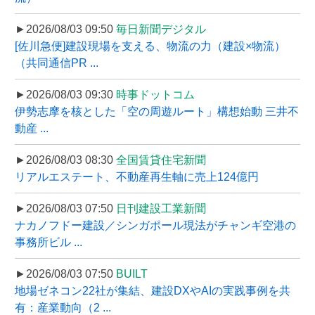
►2026/08/03 09:50
毎日新聞デジタル
[佐川急便]建設現場を支える、物流の力（建設×物流）
（共同通信PR ...
►2026/08/03 09:30
時事ドットコム
伊勢志摩を核とした「空の周遊ルート」構想始動 三井不
動産 ...
►2026/08/03 08:30
全国賃貸住宅新聞
リアルエステート、不動産再生軸に売上124億円
►2026/08/03 07:50
日刊建設工業新聞
ナカノフドー建設／シンガポール現法がチャンギ空港の
事務所ビル ...
►2026/08/03 07:50
BUILT
地場ゼネコン22社が集結、建設DXやAIの実践事例を共
有：産業動向（2 ...