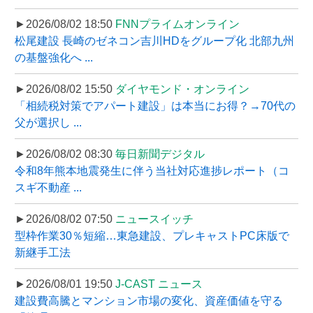
►2026/08/02 18:50
FNNプライムオンライン
松尾建設 長崎のゼネコン吉川HDをグループ化 北部九州
の基盤強化へ ...
►2026/08/02 15:50
ダイヤモンド・オンライン
「相続税対策でアパート建設」は本当にお得？→70代の
父が選択し ...
►2026/08/02 08:30
毎日新聞デジタル
令和8年熊本地震発生に伴う当社対応進捗レポート（コ
スギ不動産 ...
►2026/08/02 07:50
ニュースイッチ
型枠作業30％短縮…東急建設、プレキャストPC床版で
新継手工法
►2026/08/01 19:50
J-CAST ニュース
建設費高騰とマンション市場の変化、資産価値を守る