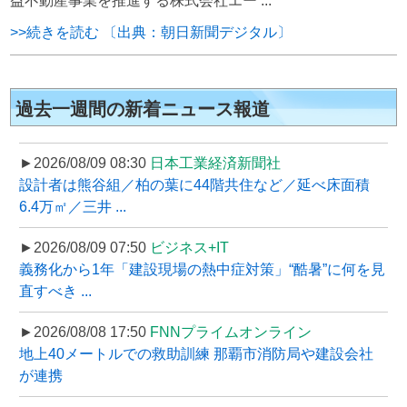
益不動産事業を推進する株式会社エー ...
>>続きを読む 〔出典：朝日新聞デジタル〕
過去一週間の新着ニュース報道
►2026/08/09 08:30
日本工業経済新聞社
設計者は熊谷組／柏の葉に44階共住など／延べ床面積
6.4万㎡／三井 ...
►2026/08/09 07:50
ビジネス+IT
義務化から1年「建設現場の熱中症対策」“酷暑”に何を見
直すべき ...
►2026/08/08 17:50
FNNプライムオンライン
地上40メートルでの救助訓練 那覇市消防局や建設会社
が連携