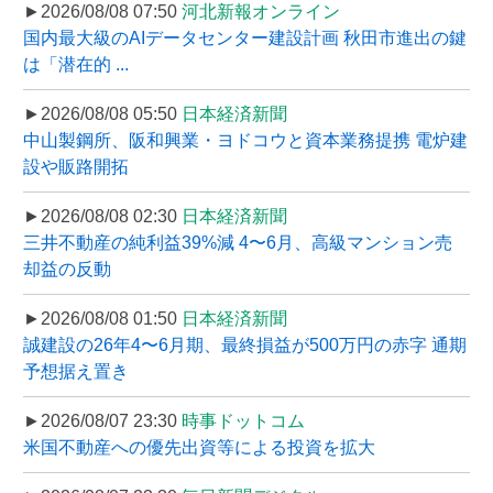
►2026/08/08 07:50
河北新報オンライン
国内最大級のAIデータセンター建設計画 秋田市進出の鍵
は「潜在的 ...
►2026/08/08 05:50
日本経済新聞
中山製鋼所、阪和興業・ヨドコウと資本業務提携 電炉建
設や販路開拓
►2026/08/08 02:30
日本経済新聞
三井不動産の純利益39%減 4〜6月、高級マンション売
却益の反動
►2026/08/08 01:50
日本経済新聞
誠建設の26年4〜6月期、最終損益が500万円の赤字 通期
予想据え置き
►2026/08/07 23:30
時事ドットコム
米国不動産への優先出資等による投資を拡大