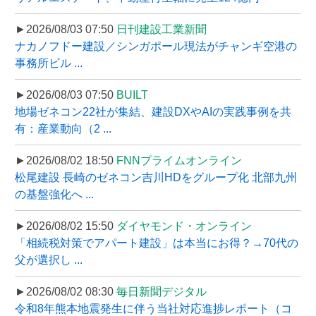
►2026/08/03 07:50
日刊建設工業新聞
ナカノフドー建設／シンガポール現法がチャンギ空港の
事務所ビル ...
►2026/08/03 07:50
BUILT
地場ゼネコン22社が集結、建設DXやAIの実践事例を共
有：産業動向（2 ...
►2026/08/02 18:50
FNNプライムオンライン
松尾建設 長崎のゼネコン吉川HDをグループ化 北部九州
の基盤強化へ ...
►2026/08/02 15:50
ダイヤモンド・オンライン
「相続税対策でアパート建設」は本当にお得？→70代の
父が選択し ...
►2026/08/02 08:30
毎日新聞デジタル
令和8年熊本地震発生に伴う当社対応進捗レポート（コ