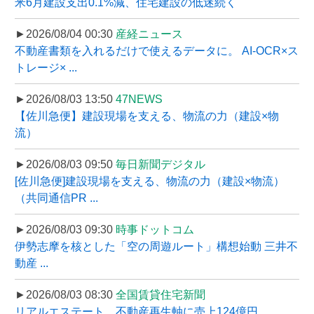
米6月建設支出0.1%減、住宅建設の低迷続く
►2026/08/04 00:30
産経ニュース
不動産書類を入れるだけで使えるデータに。 AI-OCR×ス
トレージ× ...
►2026/08/03 13:50
47NEWS
【佐川急便】建設現場を支える、物流の力（建設×物
流）
►2026/08/03 09:50
毎日新聞デジタル
[佐川急便]建設現場を支える、物流の力（建設×物流）
（共同通信PR ...
►2026/08/03 09:30
時事ドットコム
伊勢志摩を核とした「空の周遊ルート」構想始動 三井不
動産 ...
►2026/08/03 08:30
全国賃貸住宅新聞
リアルエステート、不動産再生軸に売上124億円