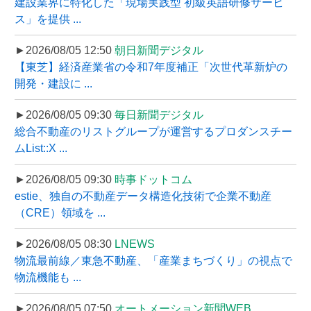
建設業界に特化した「現場実践型 初級英語研修サービ
ス」を提供 ...
►2026/08/05 12:50
朝日新聞デジタル
【東芝】経済産業省の令和7年度補正「次世代革新炉の
開発・建設に ...
►2026/08/05 09:30
毎日新聞デジタル
総合不動産のリストグループが運営するプロダンスチー
ムList::X ...
►2026/08/05 09:30
時事ドットコム
estie、独自の不動産データ構造化技術で企業不動産
（CRE）領域を ...
►2026/08/05 08:30
LNEWS
物流最前線／東急不動産、「産業まちづくり」の視点で
物流機能も ...
►2026/08/05 07:50
オートメーション新聞WEB