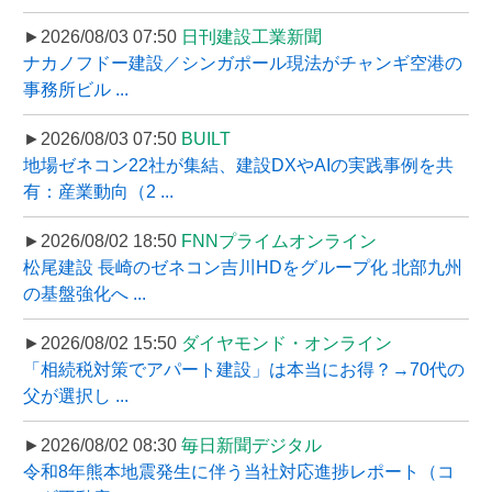
►2026/08/03 07:50
日刊建設工業新聞
ナカノフドー建設／シンガポール現法がチャンギ空港の
事務所ビル ...
►2026/08/03 07:50
BUILT
地場ゼネコン22社が集結、建設DXやAIの実践事例を共
有：産業動向（2 ...
►2026/08/02 18:50
FNNプライムオンライン
松尾建設 長崎のゼネコン吉川HDをグループ化 北部九州
の基盤強化へ ...
►2026/08/02 15:50
ダイヤモンド・オンライン
「相続税対策でアパート建設」は本当にお得？→70代の
父が選択し ...
►2026/08/02 08:30
毎日新聞デジタル
令和8年熊本地震発生に伴う当社対応進捗レポート（コ