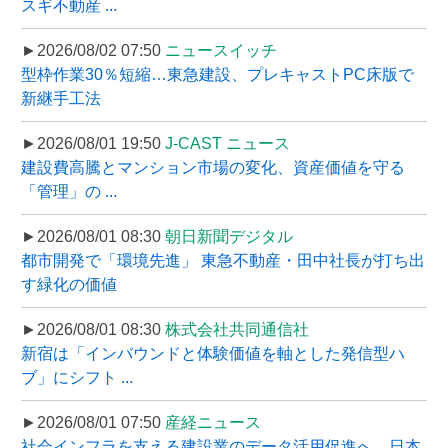
スギ不動産 ...
►2026/08/02 07:50
ニュースイッチ
型枠作業30％短縮…東急建設、プレキャストPC床版で
新継手工法
►2026/08/01 19:50
J-CAST ニュース
建設費高騰とマンション市場の変化、資産価値を守る
「管理」の ...
►2026/08/01 08:30
朝日新聞デジタル
都市開発で「環境先進」 東急不動産・田中社長が打ち出
す緑化の価値
►2026/08/01 08:30
株式会社共同通信社
新宿は「インバウンドと体験価値を軸とした発信型ハ
ブ」にシフト ...
►2026/08/01 07:50
産経ニュース
社会インフラを支える建設業のデータ活用促進へ、日本