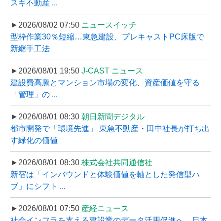
スギ不動産 ...
►2026/08/02 07:50
ニュースイッチ
型枠作業30％短縮…東急建設、プレキャストPC床版で
新継手工法
►2026/08/01 19:50
J-CAST ニュース
建設費高騰とマンション市場の変化、資産価値を守る
「管理」の ...
►2026/08/01 08:30
朝日新聞デジタル
都市開発で「環境先進」 東急不動産・田中社長が打ち出
す緑化の価値
►2026/08/01 08:30
株式会社共同通信社
新宿は「インバウンドと体験価値を軸とした発信型ハ
ブ」にシフト ...
►2026/08/01 07:50
産経ニュース
社会インフラを支える建設業のデータ活用促進へ、日本