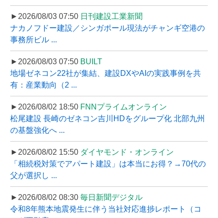
►2026/08/03 07:50
日刊建設工業新聞
ナカノフドー建設／シンガポール現法がチャンギ空港の
事務所ビル ...
►2026/08/03 07:50
BUILT
地場ゼネコン22社が集結、建設DXやAIの実践事例を共
有：産業動向（2 ...
►2026/08/02 18:50
FNNプライムオンライン
松尾建設 長崎のゼネコン吉川HDをグループ化 北部九州
の基盤強化へ ...
►2026/08/02 15:50
ダイヤモンド・オンライン
「相続税対策でアパート建設」は本当にお得？→70代の
父が選択し ...
►2026/08/02 08:30
毎日新聞デジタル
令和8年熊本地震発生に伴う当社対応進捗レポート（コ