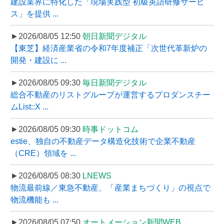
建設業界に特化した「現場実践型 初級英語研修サービ
ス」を提供 ...
►2026/08/05 12:50
朝日新聞デジタル
【東芝】経済産業省の令和7年度補正「次世代革新炉の
開発・建設に ...
►2026/08/05 09:30
毎日新聞デジタル
総合不動産のリストグループが運営するプロダンスチー
ムList::X ...
►2026/08/05 09:30
時事ドットコム
estie、独自の不動産データ構造化技術で企業不動産
（CRE）領域を ...
►2026/08/05 08:30
LNEWS
物流最前線／東急不動産、「産業まちづくり」の視点で
物流機能も ...
►2026/08/05 07:50
オートメーション新聞WEB