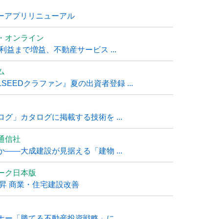
ナーアプリリニューアル
・オンライン
利益まで増益、不動産サービス ...
ム
EEDクラファン』夏の出資者登録 ...
グ」カタログに掲載する技術を ...
通信社
――大成建設が見据える「建物 ...
ーク日本版
上昇 商業・住宅建設改善
ー「勝てる不動産投資戦略」に ...