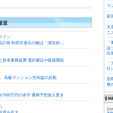
マ
富
報道
大
ニ
ライン
「
計画 秋田市進出の鍵は「潜在的 ...
設
出
と資本業務提携 電炉建設や販路開拓
「
行
6月、高級マンション売却益の反動
堂
務
が500万円の赤字 通期予想据え置き
▌倒
ム
202
投資を拡大
菱