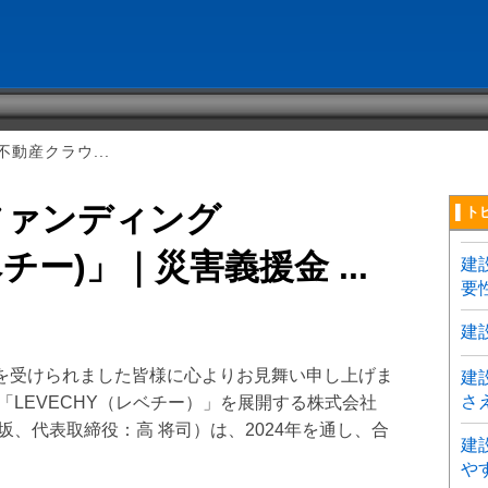
動産クラウ...
ファンディング
▌ト
ベチー)」｜災害義援金 ...
建
要
建
を受けられました皆様に心よりお見舞い申し上げま
建
さ
「LEVECHY（レベチー）」を展開する株式会社
赤坂、代表取締役：高 将司）は、2024年を通し、合
建
や