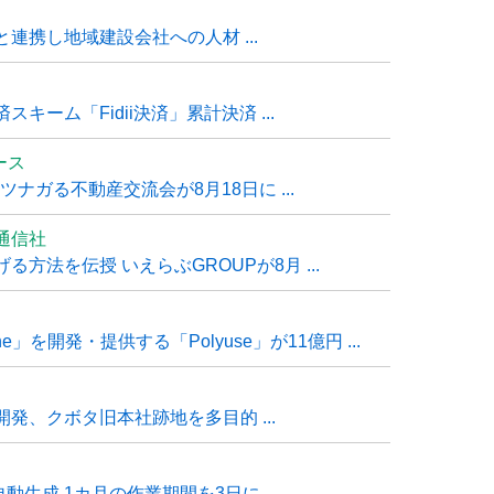
連携し地域建設会社への人材 ...
ーム「Fidii決済」累計決済 ...
ュース
ナガる不動産交流会が8月18日に ...
通信社
方法を伝授 いえらぶGROUPが8月 ...
e」を開発・提供する「Polyuse」が11億円 ...
発、クボタ旧本社跡地を多目的 ...
自動生成 1カ月の作業期間を3日に