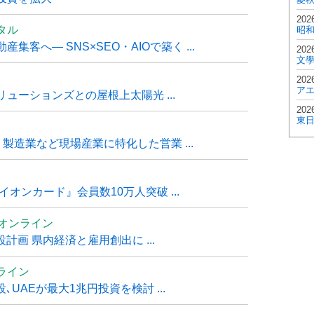
202
タル
昭
客へ― SNS×SEO・AIOで築く ...
202
文
202
ア
ューションズとの屋根上太陽光 ...
202
東
・製造業など現場産業に特化した営業 ...
オンカード』会員数10万人突破 ...
ムオンライン
計画 県内経済と雇用創出に ...
ライン
UAEが最大1兆円投資を検討 ...