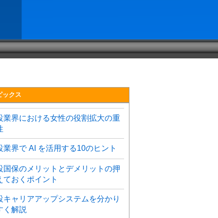
ピックス
設業界における女性の役割拡大の重
性
設業界で AI を活用する10のヒント
設国保のメリットとデメリットの押
えておくポイント
設キャリアアップシステムを分かり
すく解説