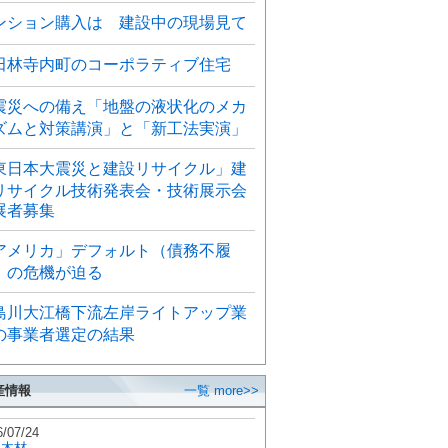
ンション購入は 建設中の現場見て
田林寺内町のコーポラティブ住宅
震災への備え「地盤の液状化のメカ
ズムと対策講演」と「新工法実演」
東日本大震災と建設リサイクル」建
リサイクル技術発表会・技術展示会
展者募集
アメリカ」デフォルト（債務不履
）の危機が迫る
島川大江橋下流左岸ライトアップ業
の事業者選定の結果
産情報
一覧 more>>
6/07/24
秋木材