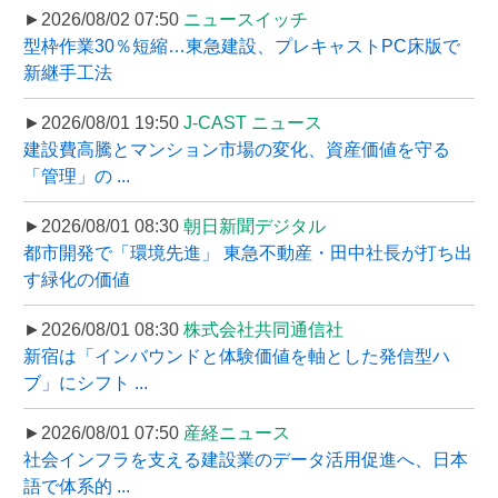
►2026/08/02 07:50
ニュースイッチ
型枠作業30％短縮…東急建設、プレキャストPC床版で
新継手工法
►2026/08/01 19:50
J-CAST ニュース
建設費高騰とマンション市場の変化、資産価値を守る
「管理」の ...
►2026/08/01 08:30
朝日新聞デジタル
都市開発で「環境先進」 東急不動産・田中社長が打ち出
す緑化の価値
►2026/08/01 08:30
株式会社共同通信社
新宿は「インバウンドと体験価値を軸とした発信型ハ
ブ」にシフト ...
►2026/08/01 07:50
産経ニュース
社会インフラを支える建設業のデータ活用促進へ、日本
語で体系的 ...