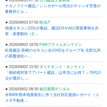
►2026/08/03 07:50
日刊建設工業新聞
ナカノフドー建設／シンガポール現法がチャンギ空港の
事務所ビル ...
►2026/08/03 07:50
BUILT
地場ゼネコン22社が集結、建設DXやAIの実践事例を共
有：産業動向（2 ...
►2026/08/02 18:50
FNNプライムオンライン
松尾建設 長崎のゼネコン吉川HDをグループ化 北部九州
の基盤強化へ ...
►2026/08/02 15:50
ダイヤモンド・オンライン
「相続税対策でアパート建設」は本当にお得？→70代の
父が選択し ...
►2026/08/02 08:30
毎日新聞デジタル
令和8年熊本地震発生に伴う当社対応進捗レポート（コ
スギ不動産 ...