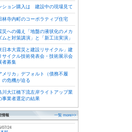
ンション購入は 建設中の現場見て
田林寺内町のコーポラティブ住宅
震災への備え「地盤の液状化のメカ
ズムと対策講演」と「新工法実演」
東日本大震災と建設リサイクル」建
リサイクル技術発表会・技術展示会
展者募集
アメリカ」デフォルト（債務不履
）の危機が迫る
島川大江橋下流左岸ライトアップ業
の事業者選定の結果
産情報
一覧 more>>
6/07/24
秋木材