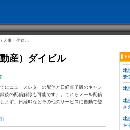
人事・住建...
不動産）ダイビル
▌ト
建
要
聞
てにニュースレターの配信と日経電子版のキャン
建
録後の配信解除も可能です）。これらメール配信
建
します。日経IDなどその他のサービスに自動で登
さ
建
聞〕
や