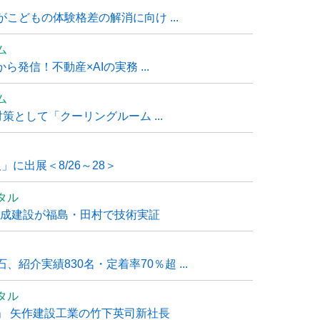
こどもの体験格差の解消に向け ...
ム
発信！不動産×AIの実務 ...
ム
策として「クーリングルーム ...
」に出展＜8/26～28＞
タル
大成建設が福島・田村で技術実証
紹介実績830名・定着率70％超 ...
タル
」 矢作建設工業の竹下英司新社長