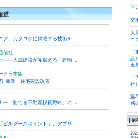
マ
報道
富
大
グ」カタログに掲載する技術を ...
ニ
「
通信社
設
――大成建設が見据える「建物 ...
出
ーク日本版
「
上昇 商業・住宅建設改善
行
堂
ー「勝てる不動産投資戦略」に ...
務
▌倒
ビルダーズポイント」、アプリ ...
202
タル
菱