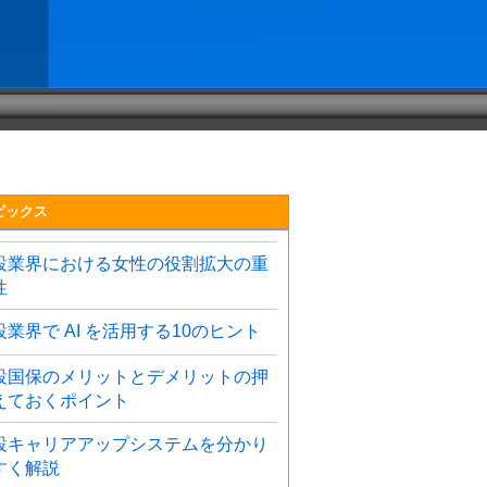
ピックス
設業界における女性の役割拡大の重
性
設業界で AI を活用する10のヒント
設国保のメリットとデメリットの押
えておくポイント
設キャリアアップシステムを分かり
すく解説