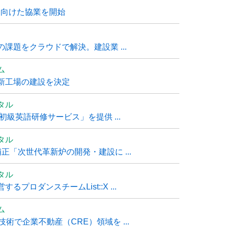
に向けた協業を開始
課題をクラウドで解決。建設業 ...
ム
新工場の建設を決定
タル
級英語研修サービス」を提供 ...
タル
「次世代革新炉の開発・建設に ...
タル
ロダンスチームList::X ...
ム
技術で企業不動産（CRE）領域を ...