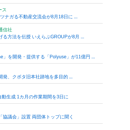
ュース
ナガる不動産交流会が8月18日に ...
通信社
方法を伝授 いえらぶGROUPが8月 ...
e」を開発・提供する「Polyuse」が11億円 ...
発、クボタ旧本社跡地を多目的 ...
自動生成 1カ月の作業期間を3日に
「協議会」設置 両団体トップに聞く