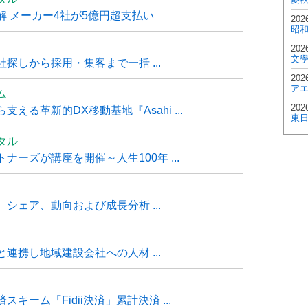
 メーカー4社が5億円超支払い
202
昭
202
文
探しから採用・集客まで一括 ...
202
ア
ム
202
る革新的DX移動基地『Asahi ...
東
タル
ーズが講座を開催～人生100年 ...
シェア、動向および成長分析 ...
連携し地域建設会社への人材 ...
ーム「Fidii決済」累計決済 ...