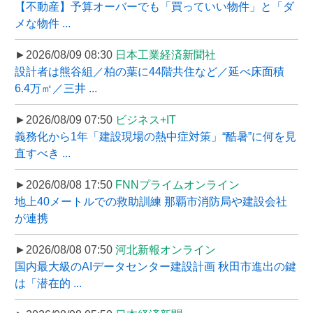
【不動産】予算オーバーでも「買っていい物件」と「ダ
メな物件 ...
►2026/08/09 08:30
日本工業経済新聞社
設計者は熊谷組／柏の葉に44階共住など／延べ床面積
6.4万㎡／三井 ...
►2026/08/09 07:50
ビジネス+IT
義務化から1年「建設現場の熱中症対策」“酷暑”に何を見
直すべき ...
►2026/08/08 17:50
FNNプライムオンライン
地上40メートルでの救助訓練 那覇市消防局や建設会社
が連携
►2026/08/08 07:50
河北新報オンライン
国内最大級のAIデータセンター建設計画 秋田市進出の鍵
は「潜在的 ...