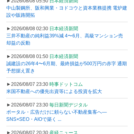
►2026/08/08 05:50
日本経済新聞
中山製鋼所、阪和興業・ヨドコウと資本業務提携 電炉建
設や販路開拓
►2026/08/08 02:30
日本経済新聞
三井不動産の純利益39%減 4〜6月、高級マンション売
却益の反動
►2026/08/08 01:50
日本経済新聞
誠建設の26年4〜6月期、最終損益が500万円の赤字 通期
予想据え置き
►2026/08/07 23:30
時事ドットコム
米国不動産への優先出資等による投資を拡大
►2026/08/07 23:30
毎日新聞デジタル
ポータル・広告だけに頼らない不動産集客へ―
SNS×SEO・AIOで築く ...
►2026/08/07 20:30
産経ニュース