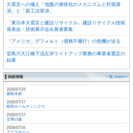
大震災への備え「地盤の液状化のメカニズムと対策講
演」と「新工法実演」
「東日本大震災と建設リサイクル」建設リサイクル技術
発表会・技術展示会出展者募集
「アメリカ」デフォルト（債務不履行）の危機が迫る
堂島川大江橋下流左岸ライトアップ業務の事業者選定の
結果
▌倒産情報
一覧 more>>
2026/07/24
菱秋木材
2026/07/17
昭和ホールディングス
2026/07/17
文學の森
2026/07/16
アエラホーム