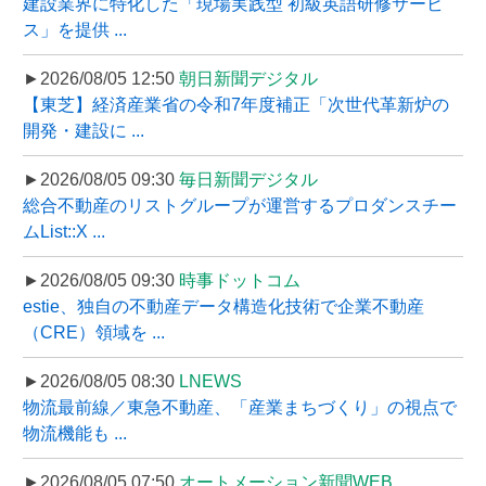
建設業界に特化した「現場実践型 初級英語研修サービ
ス」を提供 ...
►2026/08/05 12:50
朝日新聞デジタル
【東芝】経済産業省の令和7年度補正「次世代革新炉の
開発・建設に ...
►2026/08/05 09:30
毎日新聞デジタル
総合不動産のリストグループが運営するプロダンスチー
ムList::X ...
►2026/08/05 09:30
時事ドットコム
estie、独自の不動産データ構造化技術で企業不動産
（CRE）領域を ...
►2026/08/05 08:30
LNEWS
物流最前線／東急不動産、「産業まちづくり」の視点で
物流機能も ...
►2026/08/05 07:50
オートメーション新聞WEB