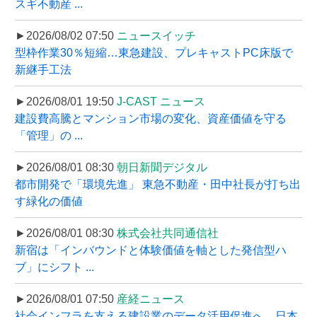
スギ不動産 ...
►2026/08/02 07:50
ニュースイッチ
型枠作業30％短縮…東急建設、プレキャストPC床版で
新継手工法
►2026/08/01 19:50
J-CAST ニュース
建設費高騰とマンション市場の変化、資産価値を守る
「管理」の ...
►2026/08/01 08:30
朝日新聞デジタル
都市開発で「環境先進」 東急不動産・田中社長が打ち出
す緑化の価値
►2026/08/01 08:30
株式会社共同通信社
新宿は「インバウンドと体験価値を軸とした発信型ハ
ブ」にシフト ...
►2026/08/01 07:50
産経ニュース
社会インフラを支える建設業のデータ活用促進へ、日本