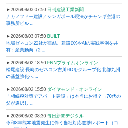
►2026/08/03 07:50
日刊建設工業新聞
ナカノフドー建設／シンガポール現法がチャンギ空港の
事務所ビル ...
►2026/08/03 07:50
BUILT
地場ゼネコン22社が集結、建設DXやAIの実践事例を共
有：産業動向（2 ...
►2026/08/02 18:50
FNNプライムオンライン
松尾建設 長崎のゼネコン吉川HDをグループ化 北部九州
の基盤強化へ ...
►2026/08/02 15:50
ダイヤモンド・オンライン
「相続税対策でアパート建設」は本当にお得？→70代の
父が選択し ...
►2026/08/02 08:30
毎日新聞デジタル
令和8年熊本地震発生に伴う当社対応進捗レポート（コ