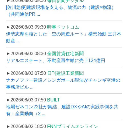
►2026/08/03 09:50
毎日新聞デジタル
[佐川急便]建設現場を支える、物流の力（建設×物流）
（共同通信PR ...
►2026/08/03 09:30
時事ドットコム
伊勢志摩を核とした「空の周遊ルート」構想始動 三井不
動産 ...
►2026/08/03 08:30
全国賃貸住宅新聞
リアルエステート、不動産再生軸に売上124億円
►2026/08/03 07:50
日刊建設工業新聞
ナカノフドー建設／シンガポール現法がチャンギ空港の
事務所ビル ...
►2026/08/03 07:50
BUILT
地場ゼネコン22社が集結、建設DXやAIの実践事例を共
有：産業動向（2 ...
►2026/08/02 18:50
FNNプライムオンライン