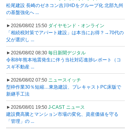
松尾建設 長崎のゼネコン吉川HDをグループ化 北部九州
の基盤強化へ ...
►2026/08/02 15:50
ダイヤモンド・オンライン
「相続税対策でアパート建設」は本当にお得？→70代の
父が選択し ...
►2026/08/02 08:30
毎日新聞デジタル
令和8年熊本地震発生に伴う当社対応進捗レポート（コ
スギ不動産 ...
►2026/08/02 07:50
ニュースイッチ
型枠作業30％短縮…東急建設、プレキャストPC床版で
新継手工法
►2026/08/01 19:50
J-CAST ニュース
建設費高騰とマンション市場の変化、資産価値を守る
「管理」の ...