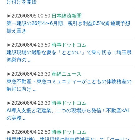
け付けを開始
►2026/08/05 00:50
日本経済新聞
第一建設の26年4〜6月期、税引き利益0.5%減 通期予想
据え置き
►2026/08/04 23:50
時事ドットコム
建設現場の過酷な夏を「ととのい」で乗り切る！埼玉県
鴻巣市の ...
►2026/08/04 23:30
産経ニュース
東急不動産・東急コミュニティーがこどもの体験格差の
解消に向け ...
►2026/08/04 23:30
時事ドットコム
AI導入支援と宅建業、二つの現場から発信！不動産×AI
の実務 ...
►2026/08/04 22:50
時事ドットコム
坂手建設(株)、建設現場の熱中症対策として「クーリン