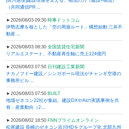
[佐川急便]建設現場を支える、物流の力（建設×物流）
（共同通信PR ...
►2026/08/03 09:30
時事ドットコム
伊勢志摩を核とした「空の周遊ルート」構想始動 三井不
動産 ...
►2026/08/03 08:30
全国賃貸住宅新聞
リアルエステート、不動産再生軸に売上124億円
►2026/08/03 07:50
日刊建設工業新聞
ナカノフドー建設／シンガポール現法がチャンギ空港の
事務所ビル ...
►2026/08/03 07:50
BUILT
地場ゼネコン22社が集結、建設DXやAIの実践事例を共
有：産業動向（2 ...
►2026/08/02 18:50
FNNプライムオンライン
松尾建設 長崎のゼネコン吉川HDをグループ化 北部九州