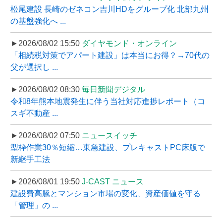
松尾建設 長崎のゼネコン吉川HDをグループ化 北部九州
の基盤強化へ ...
►2026/08/02 15:50
ダイヤモンド・オンライン
「相続税対策でアパート建設」は本当にお得？→70代の
父が選択し ...
►2026/08/02 08:30
毎日新聞デジタル
令和8年熊本地震発生に伴う当社対応進捗レポート（コ
スギ不動産 ...
►2026/08/02 07:50
ニュースイッチ
型枠作業30％短縮…東急建設、プレキャストPC床版で
新継手工法
►2026/08/01 19:50
J-CAST ニュース
建設費高騰とマンション市場の変化、資産価値を守る
「管理」の ...