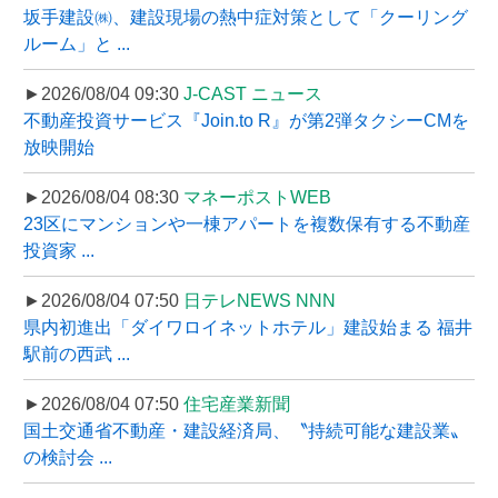
坂手建設㈱、建設現場の熱中症対策として「クーリング
ルーム」と ...
►2026/08/04 09:30
J-CAST ニュース
不動産投資サービス『Join.to R』が第2弾タクシーCMを
放映開始
►2026/08/04 08:30
マネーポストWEB
23区にマンションや一棟アパートを複数保有する不動産
投資家 ...
►2026/08/04 07:50
日テレNEWS NNN
県内初進出「ダイワロイネットホテル」建設始まる 福井
駅前の西武 ...
►2026/08/04 07:50
住宅産業新聞
国土交通省不動産・建設経済局、〝持続可能な建設業〟
の検討会 ...