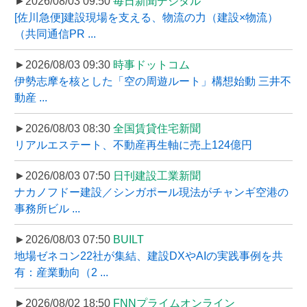
►2026/08/03 09:50
毎日新聞デジタル
[佐川急便]建設現場を支える、物流の力（建設×物流）
（共同通信PR ...
►2026/08/03 09:30
時事ドットコム
伊勢志摩を核とした「空の周遊ルート」構想始動 三井不
動産 ...
►2026/08/03 08:30
全国賃貸住宅新聞
リアルエステート、不動産再生軸に売上124億円
►2026/08/03 07:50
日刊建設工業新聞
ナカノフドー建設／シンガポール現法がチャンギ空港の
事務所ビル ...
►2026/08/03 07:50
BUILT
地場ゼネコン22社が集結、建設DXやAIの実践事例を共
有：産業動向（2 ...
►2026/08/02 18:50
FNNプライムオンライン