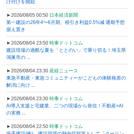
け付けを開始
►2026/08/05 00:50
日本経済新聞
第一建設の26年4〜6月期、税引き利益0.5%減 通期予想
据え置き
►2026/08/04 23:50
時事ドットコム
建設現場の過酷な夏を「ととのい」で乗り切る！埼玉県
鴻巣市の ...
►2026/08/04 23:30
産経ニュース
東急不動産・東急コミュニティーがこどもの体験格差の
解消に向け ...
►2026/08/04 23:30
時事ドットコム
AI導入支援と宅建業、二つの現場から発信！不動産×AI
の実務 ...
►2026/08/04 22:50
時事ドットコム
坂手建設(株)、建設現場の熱中症対策として「クーリン