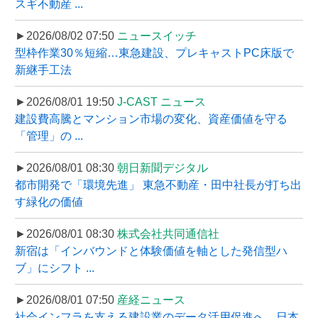
スギ不動産 ...
►2026/08/02 07:50
ニュースイッチ
型枠作業30％短縮…東急建設、プレキャストPC床版で
新継手工法
►2026/08/01 19:50
J-CAST ニュース
建設費高騰とマンション市場の変化、資産価値を守る
「管理」の ...
►2026/08/01 08:30
朝日新聞デジタル
都市開発で「環境先進」 東急不動産・田中社長が打ち出
す緑化の価値
►2026/08/01 08:30
株式会社共同通信社
新宿は「インバウンドと体験価値を軸とした発信型ハ
ブ」にシフト ...
►2026/08/01 07:50
産経ニュース
社会インフラを支える建設業のデータ活用促進へ、日本