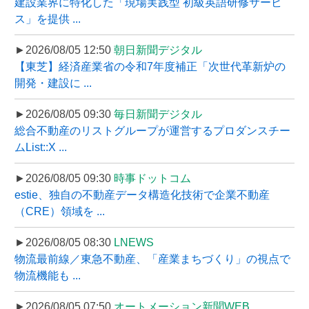
建設業界に特化した「現場実践型 初級英語研修サービ
ス」を提供 ...
►2026/08/05 12:50
朝日新聞デジタル
【東芝】経済産業省の令和7年度補正「次世代革新炉の
開発・建設に ...
►2026/08/05 09:30
毎日新聞デジタル
総合不動産のリストグループが運営するプロダンスチー
ムList::X ...
►2026/08/05 09:30
時事ドットコム
estie、独自の不動産データ構造化技術で企業不動産
（CRE）領域を ...
►2026/08/05 08:30
LNEWS
物流最前線／東急不動産、「産業まちづくり」の視点で
物流機能も ...
►2026/08/05 07:50
オートメーション新聞WEB