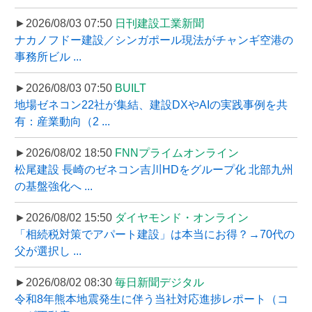
►2026/08/03 07:50
日刊建設工業新聞
ナカノフドー建設／シンガポール現法がチャンギ空港の
事務所ビル ...
►2026/08/03 07:50
BUILT
地場ゼネコン22社が集結、建設DXやAIの実践事例を共
有：産業動向（2 ...
►2026/08/02 18:50
FNNプライムオンライン
松尾建設 長崎のゼネコン吉川HDをグループ化 北部九州
の基盤強化へ ...
►2026/08/02 15:50
ダイヤモンド・オンライン
「相続税対策でアパート建設」は本当にお得？→70代の
父が選択し ...
►2026/08/02 08:30
毎日新聞デジタル
令和8年熊本地震発生に伴う当社対応進捗レポート（コ