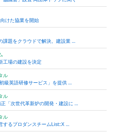
に向けた協業を開始
課題をクラウドで解決。建設業 ...
ム
新工場の建設を決定
タル
級英語研修サービス」を提供 ...
タル
「次世代革新炉の開発・建設に ...
タル
ロダンスチームList::X ...