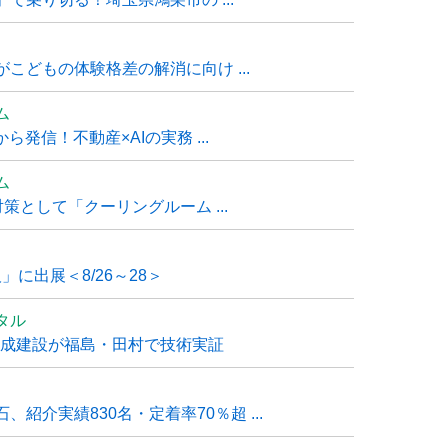
こどもの体験格差の解消に向け ...
ム
発信！不動産×AIの実務 ...
ム
策として「クーリングルーム ...
」に出展＜8/26～28＞
タル
大成建設が福島・田村で技術実証
紹介実績830名・定着率70％超 ...