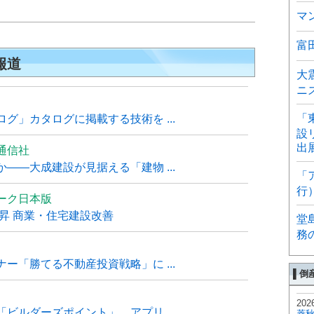
マ
富
報道
大
ニ
「
グ」カタログに掲載する技術を ...
設
出
通信社
――大成建設が見据える「建物 ...
「
行
ーク日本版
上昇 商業・住宅建設改善
堂
務
ー「勝てる不動産投資戦略」に ...
▌倒
202
ビルダーズポイント」、アプリ ...
菱