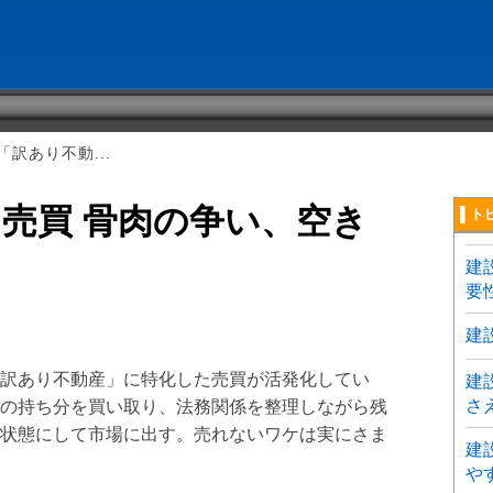
訳あり不動...
売買 骨肉の争い、空き
▌ト
建
要
建
訳あり不動産」に特化した売買が活発化してい
建
さ
の持ち分を買い取り、法務関係を整理しながら残
状態にして市場に出す。売れないワケは実にさま
建
や