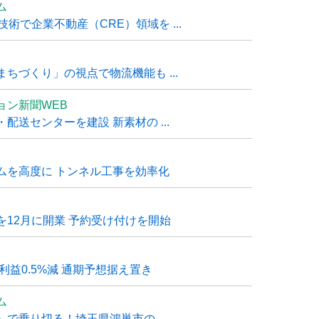
ム
技術で企業不動産（CRE）領域を ...
ちづくり」の視点で物流機能も ...
ョン新聞WEB
送センターを建設 新素材の ...
ムを高度に トンネル工事を効率化
12月に開業 予約受け付けを開始
利益0.5%減 通期予想据え置き
ム
で乗り切る！埼玉県鴻巣市の ...