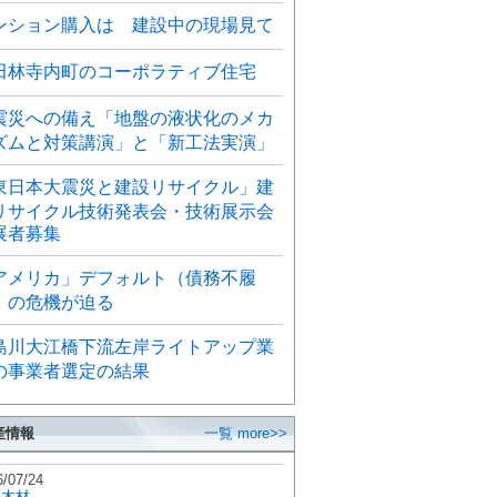
ンション購入は 建設中の現場見て
田林寺内町のコーポラティブ住宅
震災への備え「地盤の液状化のメカ
ズムと対策講演」と「新工法実演」
東日本大震災と建設リサイクル」建
リサイクル技術発表会・技術展示会
展者募集
アメリカ」デフォルト（債務不履
）の危機が迫る
島川大江橋下流左岸ライトアップ業
の事業者選定の結果
産情報
一覧 more>>
6/07/24
秋木材