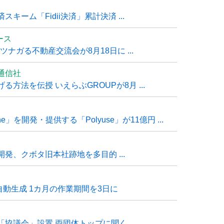
ーム「Fidii決済」累計決済 ...
ュース
ナガる不動産交流会が8月18日に ...
通信社
方法を伝授 いえらぶGROUPが8月 ...
e」を開発・提供する「Polyuse」が11億円 ...
発、クボタ旧本社跡地を多目的 ...
自動生成 1カ月の作業期間を3日に
「協議会」設置 両団体トップに聞く