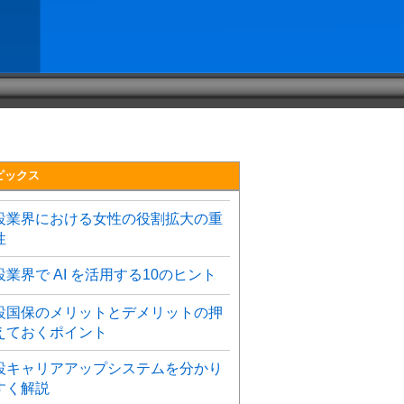
ピックス
設業界における女性の役割拡大の重
性
設業界で AI を活用する10のヒント
設国保のメリットとデメリットの押
えておくポイント
設キャリアアップシステムを分かり
すく解説