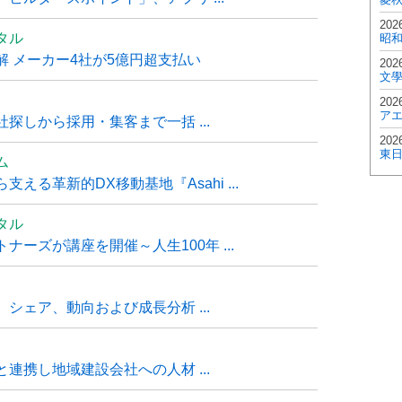
202
タル
昭
 メーカー4社が5億円超支払い
202
文
202
ア
探しから採用・集客まで一括 ...
202
東
ム
る革新的DX移動基地『Asahi ...
タル
ーズが講座を開催～人生100年 ...
シェア、動向および成長分析 ...
連携し地域建設会社への人材 ...