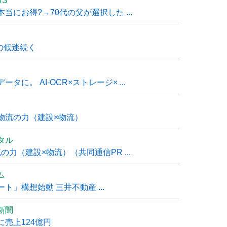
WS
にお得?→70代の父が選択した ...
の低迷続く
に。 AI-OCR×ストレージ× ...
物流の力（建設×物流）
タル
力（建設×物流）（共同通信PR ...
ム
」構想始動 三井不動産 ...
新聞
売上124億円