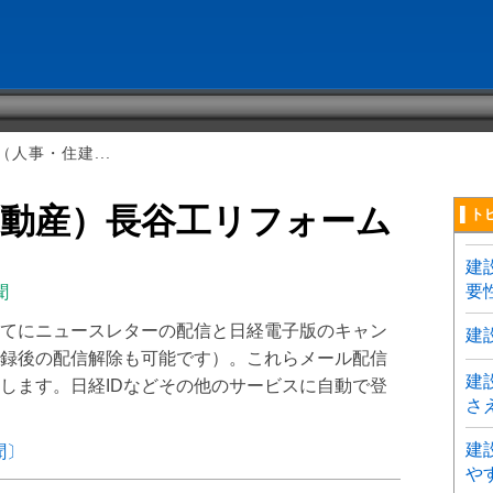
人事・住建...
不動産）長谷工リフォーム
▌ト
建
要
聞
てにニュースレターの配信と日経電子版のキャン
建
録後の配信解除も可能です）。これらメール配信
建
します。日経IDなどその他のサービスに自動で登
さ
建
聞〕
や