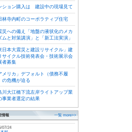
ンション購入は 建設中の現場見て
田林寺内町のコーポラティブ住宅
震災への備え「地盤の液状化のメカ
ズムと対策講演」と「新工法実演」
東日本大震災と建設リサイクル」建
リサイクル技術発表会・技術展示会
展者募集
アメリカ」デフォルト（債務不履
）の危機が迫る
島川大江橋下流左岸ライトアップ業
の事業者選定の結果
産情報
一覧 more>>
6/07/24
秋木材