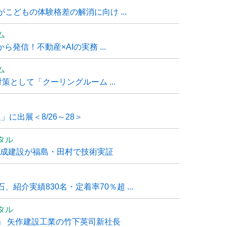
こどもの体験格差の解消に向け ...
ム
発信！不動産×AIの実務 ...
ム
策として「クーリングルーム ...
」に出展＜8/26～28＞
タル
大成建設が福島・田村で技術実証
紹介実績830名・定着率70％超 ...
タル
」 矢作建設工業の竹下英司新社長