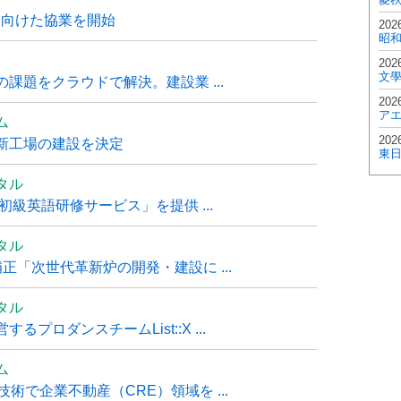
に向けた協業を開始
202
昭
202
文
課題をクラウドで解決。建設業 ...
202
ア
ム
202
新工場の建設を決定
東
タル
級英語研修サービス」を提供 ...
タル
「次世代革新炉の開発・建設に ...
タル
ロダンスチームList::X ...
ム
技術で企業不動産（CRE）領域を ...