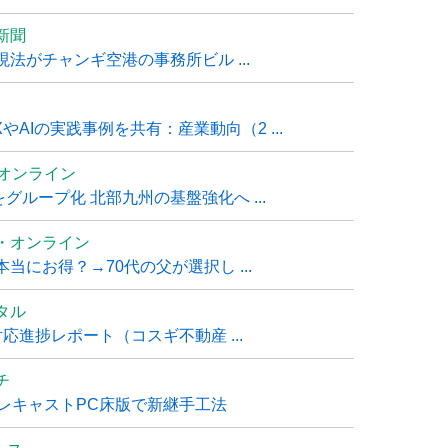
新聞
法がチャンギ空港の事務所ビル ...
AIの実践事例を共有：産業動向（2 ...
ムオンライン
グループ化 北部九州の基盤強化へ ...
・オンライン
にお得？→70代の父が選択し ...
タル
進捗レポート（コスギ不動産 ...
チ
レキャストPC床版で新継手工法