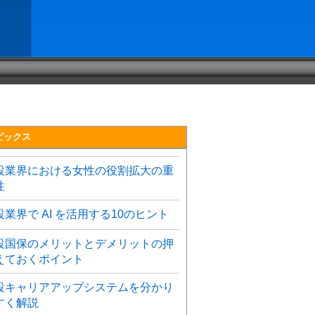
ピックス
設業界における女性の役割拡大の重
性
設業界で AI を活用する10のヒント
設国保のメリットとデメリットの押
えておくポイント
設キャリアアップシステムを分かり
すく解説