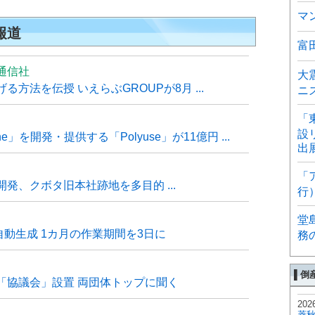
マ
報道
富
通信社
大
方法を伝授 いえらぶGROUPが8月 ...
ニ
「
設
e」を開発・提供する「Polyuse」が11億円 ...
出
「
発、クボタ旧本社跡地を多目的 ...
行
堂
自動生成 1カ月の作業期間を3日に
務
▌倒
「協議会」設置 両団体トップに聞く
202
菱