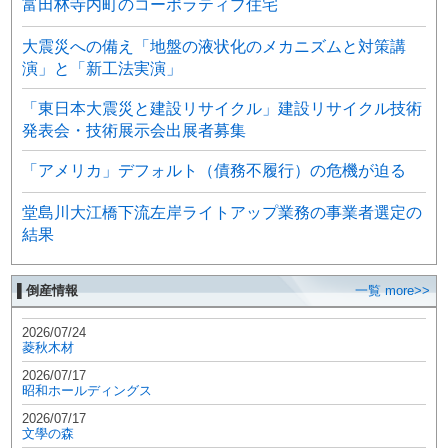
富田林寺内町のコーポラティブ住宅
大震災への備え「地盤の液状化のメカニズムと対策講
演」と「新工法実演」
「東日本大震災と建設リサイクル」建設リサイクル技術
発表会・技術展示会出展者募集
「アメリカ」デフォルト（債務不履行）の危機が迫る
堂島川大江橋下流左岸ライトアップ業務の事業者選定の
結果
▌倒産情報
一覧 more>>
2026/07/24
菱秋木材
2026/07/17
昭和ホールディングス
2026/07/17
文學の森