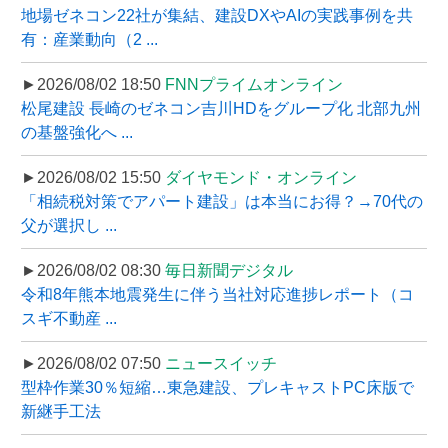
地場ゼネコン22社が集結、建設DXやAIの実践事例を共
有：産業動向（2 ...
►2026/08/02 18:50
FNNプライムオンライン
松尾建設 長崎のゼネコン吉川HDをグループ化 北部九州
の基盤強化へ ...
►2026/08/02 15:50
ダイヤモンド・オンライン
「相続税対策でアパート建設」は本当にお得？→70代の
父が選択し ...
►2026/08/02 08:30
毎日新聞デジタル
令和8年熊本地震発生に伴う当社対応進捗レポート（コ
スギ不動産 ...
►2026/08/02 07:50
ニュースイッチ
型枠作業30％短縮…東急建設、プレキャストPC床版で
新継手工法