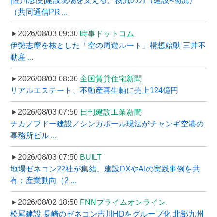
[佐川急便]建設現場を支える、物流の力（建設×物流）
（共同通信PR ...
►2026/08/03 09:30
時事ドットコム
伊勢志摩を核とした「空の周遊ルート」構想始動 三井不
動産 ...
►2026/08/03 08:30
全国賃貸住宅新聞
リアルエステート、不動産再生軸に売上124億円
►2026/08/03 07:50
日刊建設工業新聞
ナカノフドー建設／シンガポール現法がチャンギ空港の
事務所ビル ...
►2026/08/03 07:50
BUILT
地場ゼネコン22社が集結、建設DXやAIの実践事例を共
有：産業動向（2 ...
►2026/08/02 18:50
FNNプライムオンライン
松尾建設 長崎のゼネコン吉川HDをグループ化 北部九州