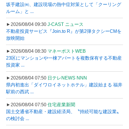
坂手建設㈱、建設現場の熱中症対策として「クーリング
ルーム」と ...
►2026/08/04 09:30
J-CAST ニュース
不動産投資サービス『Join.to R』が第2弾タクシーCMを
放映開始
►2026/08/04 08:30
マネーポストWEB
23区にマンションや一棟アパートを複数保有する不動産
投資家 ...
►2026/08/04 07:50
日テレNEWS NNN
県内初進出「ダイワロイネットホテル」建設始まる 福井
駅前の西武 ...
►2026/08/04 07:50
住宅産業新聞
国土交通省不動産・建設経済局、〝持続可能な建設業〟
の検討会 ...