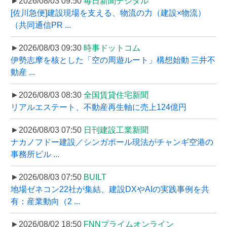
►2026/08/03 09:50
毎日新聞デジタル
[佐川急便]建設現場を支える、物流の力（建設×物流）
（共同通信PR ...
►2026/08/03 09:30
時事ドットコム
伊勢志摩を核とした「空の周遊ルート」構想始動 三井不
動産 ...
►2026/08/03 08:30
全国賃貸住宅新聞
リアルエステート、不動産再生軸に売上124億円
►2026/08/03 07:50
日刊建設工業新聞
ナカノフドー建設／シンガポール現法がチャンギ空港の
事務所ビル ...
►2026/08/03 07:50
BUILT
地場ゼネコン22社が集結、建設DXやAIの実践事例を共
有：産業動向（2 ...
►2026/08/02 18:50
FNNプライムオンライン