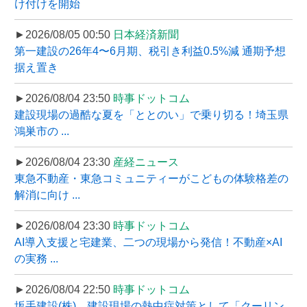
け付けを開始
►2026/08/05 00:50
日本経済新聞
第一建設の26年4〜6月期、税引き利益0.5%減 通期予想
据え置き
►2026/08/04 23:50
時事ドットコム
建設現場の過酷な夏を「ととのい」で乗り切る！埼玉県
鴻巣市の ...
►2026/08/04 23:30
産経ニュース
東急不動産・東急コミュニティーがこどもの体験格差の
解消に向け ...
►2026/08/04 23:30
時事ドットコム
AI導入支援と宅建業、二つの現場から発信！不動産×AI
の実務 ...
►2026/08/04 22:50
時事ドットコム
坂手建設(株)、建設現場の熱中症対策として「クーリン