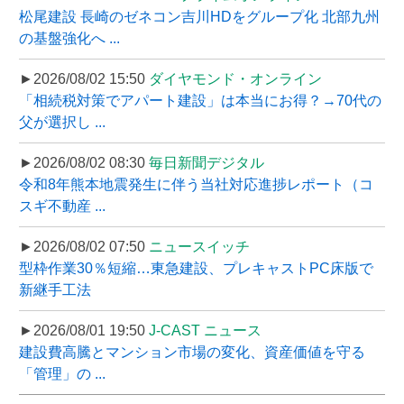
松尾建設 長崎のゼネコン吉川HDをグループ化 北部九州
の基盤強化へ ...
►2026/08/02 15:50
ダイヤモンド・オンライン
「相続税対策でアパート建設」は本当にお得？→70代の
父が選択し ...
►2026/08/02 08:30
毎日新聞デジタル
令和8年熊本地震発生に伴う当社対応進捗レポート（コ
スギ不動産 ...
►2026/08/02 07:50
ニュースイッチ
型枠作業30％短縮…東急建設、プレキャストPC床版で
新継手工法
►2026/08/01 19:50
J-CAST ニュース
建設費高騰とマンション市場の変化、資産価値を守る
「管理」の ...